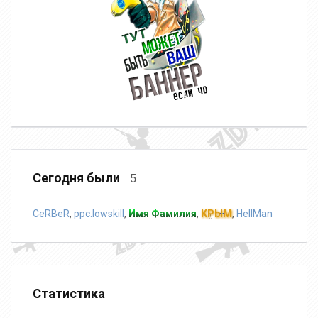
Сегодня были
5
CeRBeR
,
ppc.lowskill
,
Имя Фамилия
,
KPblM
,
HellMan
Статистика