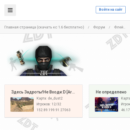
Войти на сайт
Главная страница (скачать кс 1.6 бесплатно)
Форум
Флейм
/
/
️ Здесь Задроты!Не Входи:D [Army#1]
️ Не определено
Карта: de_dust2
Карт
Игроков: 12/32
Игрок
152.89.199.91:27063
46.17