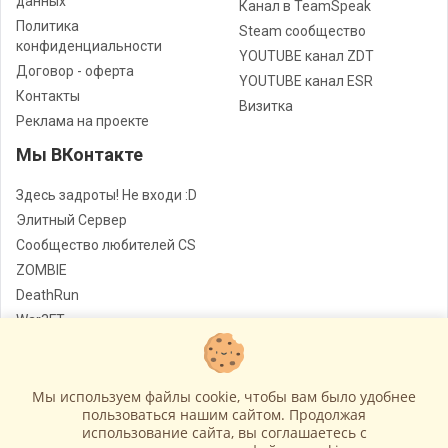
данных
Канал в TeamSpeak
Политика
Steam сообщество
конфиденциальности
YOUTUBE канал ZDT
Договор - оферта
YOUTUBE канал ESR
Контакты
Визитка
Реклама на проекте
Мы ВКонтакте
Здесь задроты! Не входи :D
Элитный Сервер
Сообщество любителей CS
ZOMBIE
DeathRun
War3FT
Jail
Мы используем файлы cookie, чтобы вам было удобнее
Лучшие сервера Counter - Strike
© Все права защищены
пользоваться нашим сайтом. Продолжая
использование сайта, вы соглашаетесь c
Работает на
GameCMS