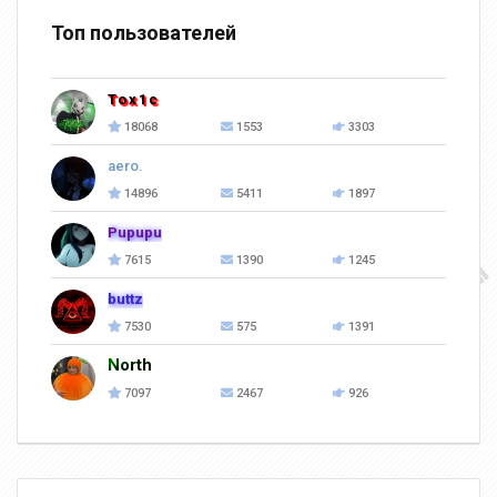
Топ пользователей
Tox1c
18068
1553
3303
aero.
14896
5411
1897
Pupupu
7615
1390
1245
buttz
7530
575
1391
North
7097
2467
926