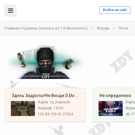
Войти на сайт
Главная страница (скачать кс 1.6 бесплатно)
Форум
Полезные статьи
/
/
️ Здесь Задроты!Не Входи:D [Army#1]
️ Не определено
Карта: cs_mansion
Карт
Игроков: 13/32
Игрок
152.89.199.91:27063
46.17