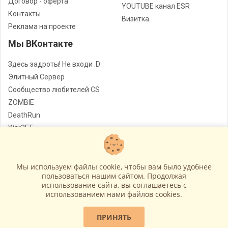
Договор - оферта
YOUTUBE канал ESR
Контакты
Визитка
Реклама на проекте
Мы ВКонтакте
Здесь задроты! Не входи :D
Элитный Сервер
Сообщество любителей CS
ZOMBIE
DeathRun
War3FT
Jail
Мы используем файлы cookie, чтобы вам было удобнее
Лучшие сервера Counter - Strike
© Все права защищены
пользоваться нашим сайтом. Продолжая
использование сайта, вы соглашаетесь c
Работает на
GameCMS
использованием нами файлов cookies.
ПРИНЯТЬ