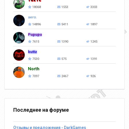
18068
1553
3303
aero.
14896
5411
1897
Pupupu
7615
1390
1245
buttz
7530
575
1391
North
7097
2467
926
Последнее на форуме
Отзывы и предложения - DarkGames