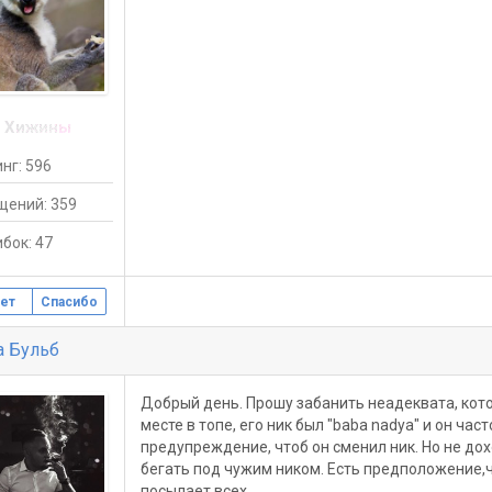
 Хижины
нг: 596
щений: 359
бок: 47
ет
Спасибо
 Бульб
Добрый день. Прошу забанить неадеквата, кот
месте в топе, его ник был "baba nadya" и он ча
предупреждение, чтоб он сменил ник. Но не до
бегать под чужим ником. Есть предположение,что
посылает всех.