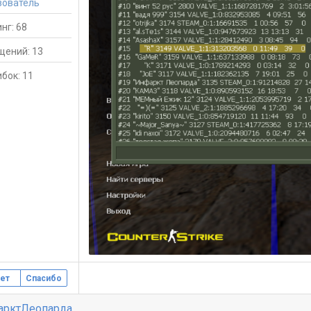
зователь
нг: 68
щений: 13
бок: 11
ет
Спасибо
арктЛеопарда