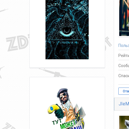
Поль
Рейти
Сооб
Спаси
Отв
JIe