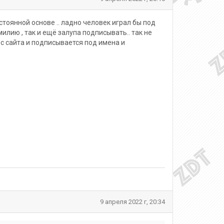
тоянной основе .. ладно человек играл бы под
илию , так и ещё залупа подписывать.. так не
 с сайта и подписывается под имена и
9 апреля 2022 г, 20:34