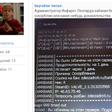
bayraktar писал:
Администратор Инфаркт Леопарда
забанил б
оскорбляю или какие-нибудь доказательства.
зователь
нг: 68
щений: 13
бок: 11