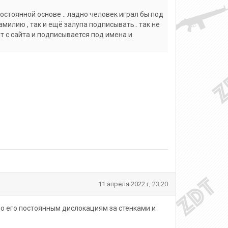
остоянной основе .. ладно человек играл бы под
милию , так и ещё залупа подписывать.. так не
т с сайта и подписывается под имена и
11 апреля 2022 г, 23:20
по его постоянным дислокациям за стенками и