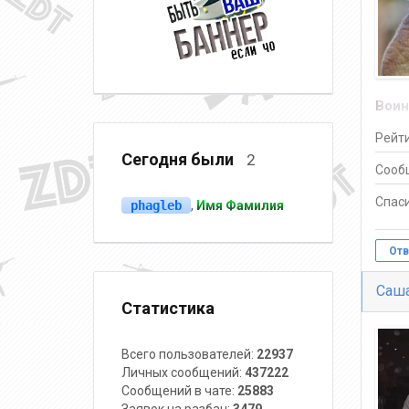
Воин
Рейти
Сегодня были
2
Сооб
Спаси
phagleb
,
Имя Фамилия
Отв
Саша
Статистика
Всего пользователей:
22937
Личных сообщений:
437222
Сообщений в чате:
25883
Заявок на разбан:
3479