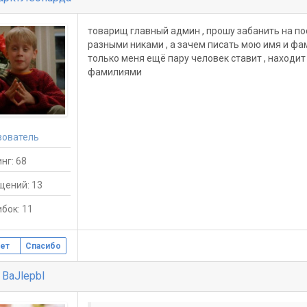
товарищ главный админ , прошу забанить на пос
разными никами , а зачем писать мою имя и фам
только меня ещё пару человек ставит , находит
фамилиями
зователь
нг: 68
щений: 13
бок: 11
ет
Спасибо
 BaJlepbl