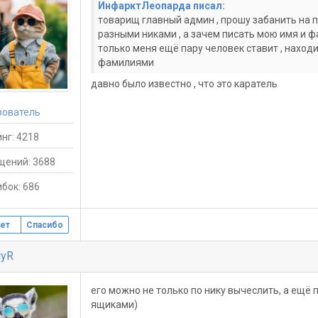
ИнфарктЛеопарда писал:
товарищ главный админ , прошу забанить на п
разными никами , а зачем писать мою имя и фа
только меня ещё пару человек ставит , находи
фамилиями
давно было известно , что это каратель
зователь
нг: 4218
щений: 3688
бок: 686
ет
Спасибо
MyR
его можно не только по нику вычеслить, а ещё 
ящиками)