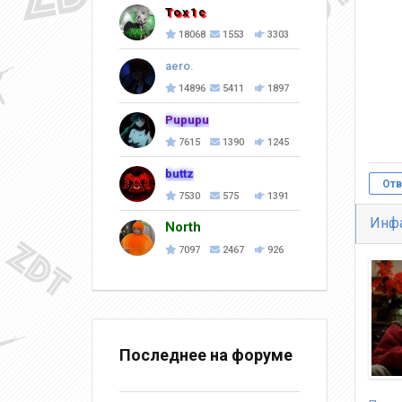
Tox1c
18068
1553
3303
aero.
14896
5411
1897
Pupupu
7615
1390
1245
buttz
Отв
7530
575
1391
Инф
North
7097
2467
926
Последнее на форуме