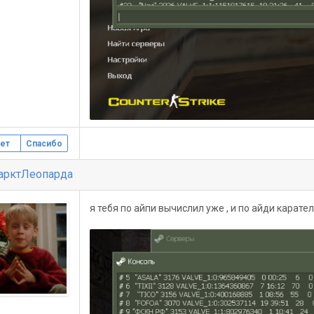
ет
Спасибо
арктЛеопарда
я тебя по айпи вычислил уже , и по айди каратель