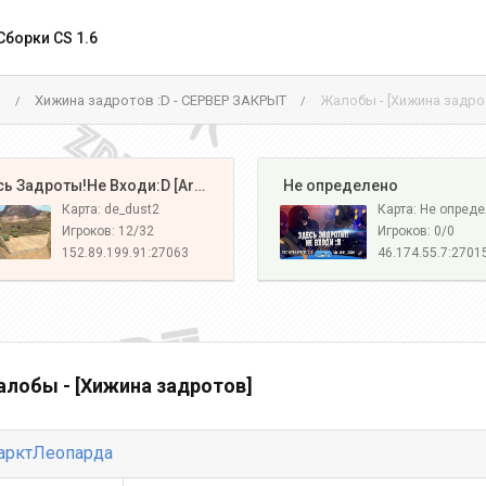
Сборки CS 1.6
м
Хижина задротов :D - СЕРВЕР ЗАКРЫТ
Жалобы - [Хижина задро
/
/
️ Здесь Задроты!Не Входи:D [Army#1]
️ Не определено
Карта: de_dust2
Карта: Не опред
Игроков: 12/32
Игроков: 0/0
152.89.199.91:27063
46.174.55.7:2701
лобы - [Хижина задротов]
арктЛеопарда