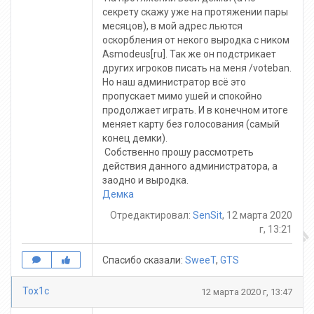
секрету скажу уже на протяжении пары
месяцов), в мой адрес льются
оскорбления от некого выродка с ником
Asmodeus[ru]. Так же он подстрикает
других игроков писать на меня /voteban.
Но наш администратор всё это
пропускает мимо ушей и спокойно
продолжает играть. И в конечном итоге
меняет карту без голосования (самый
конец демки).
Собственно прошу рассмотреть
действия данного администратора, а
заодно и выродка.
Демка
Отредактировал:
SenSit
, 12 марта 2020
г, 13:21
Спасибо сказали:
SweeT
,
GTS
Tox1c
12 марта 2020 г, 13:47