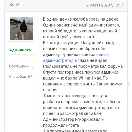
SenSit
12 марта 2020 г, 13:17
В одной демке жалоба сразу на двоих.
Один новоиспечённый администратор,
второй обладатель канализационной
сточной трубы вместо рта.
В кратце ситуация. Пару дней назад
новый школьник приобрёл себе
Администраторы
админку. Правила сервера
новый
администратор
в глаза не видел
Сообщений: 150
(пользователь не просматривал форум).
Спустя полтора часа покупки админки
Спасибок: 67
выдал мне бан за WH на 1 час. По
правилам сервера за читы бан минимум
неделя.
Я моментально создал заявку на
разбан и попросил знакомого, чтобы тот
оповестил этого администратора и тот
пошёл и рассмотрел свой бан.
Администратор игнорировал и
продолжал играть.
На протяжении всей демки (а по