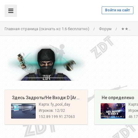
Войти на сайт
Главная страница (скачать кс 1.6 бесплатно)
Форум
★★★WaR3ES||VIP FREE||★★★ - СЕРВЕР ЗАКРЫТ
/
/
️ Здесь Задроты!Не Входи:D [Army#1]
️ Не определено
Карта: fy_pool_day
Карт
Игроков: 12/32
Игрок
152.89.199.91:27063
46.17