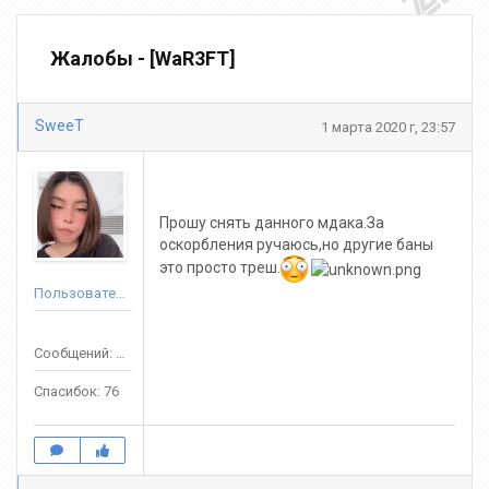
Жалобы - [WaR3FT]
SweeT
1 марта 2020 г, 23:57
Прошу снять данного мдака.За
оскорбления ручаюсь,но другие баны
это просто треш.
Пользователь
Сообщений: 189
Спасибок: 76