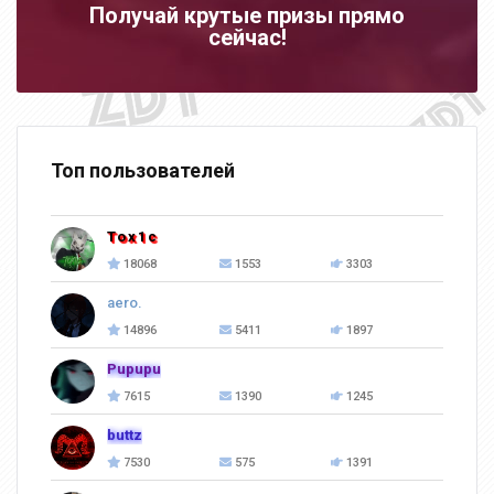
Получай крутые призы прямо
сейчас!
Топ пользователей
Tox1c
18068
1553
3303
aero.
14896
5411
1897
Pupupu
7615
1390
1245
buttz
7530
575
1391