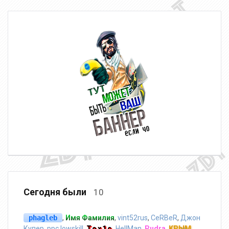
Сегодня были
10
phagleb
,
Имя Фамилия
,
vint52rus
,
CeRBeR
,
Джон
Купер
,
ppc.lowskill
,
Tox1c
,
HellMan
,
Pudra
,
KPblM