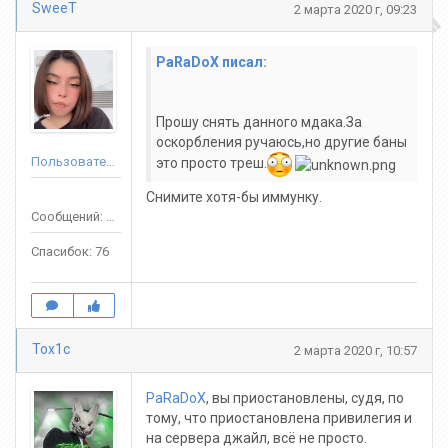
SweeT
2 марта 2020 г, 09:23
PaRaDoX писал:
Прошу снять данного мдака.За
оскорбления ручаюсь,но другие баны
Пользователь
это просто треш.
Снимите хотя-бы иммунку.
Сообщений: 189
Спасибок: 76
Tox1c
2 марта 2020 г, 10:57
PaRaDoX
, вы приостановлены, судя, по
тому, что приостановлена привилегия и
на сервера джайл, всё не просто.