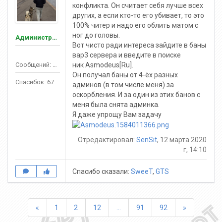
конфликта. Он считает себя лучше всех
других, а если кто-то его убивает, то это
100% читер и надо его облить матом с
ног до головы.
Администраторы
Вот чисто ради интереса зайдите в баны
вар3 сервера и введите в поиске
Сообщений: 150
ник Asmodeus[Ru].
Он получал баны от 4-ёх разных
Спасибок: 67
админов (в том числе меня) за
оскорбления. И за один из этих банов с
меня была снята админка.
Я даже упрощу Вам задачу
Отредактировал:
SenSit
, 12 марта 2020
г, 14:10
Спасибо сказали:
SweeT
,
GTS
Назад
Вперед
«
1
2
12
...
91
92
»