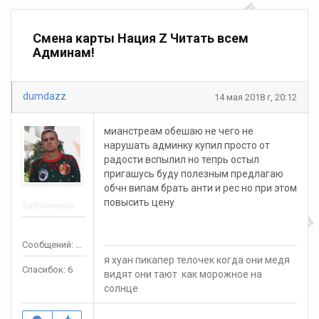
Смена карты Нация Z Читать всем
Админам!
dumdazz
14 мая 2018 г, 20:12
мианстреам обешаю не чего не
нарушать админку купил просто от
радости вспылил но тепрь остыл
пригашусь буду полезным предлагаю
обчн випам брать анти и рес но при этом
повысить цену
Забаненный
Сообщений: 141
я хуан пикапер телочек когда они медя
Спасибок: 6
видят они тают как морожное на
солнце