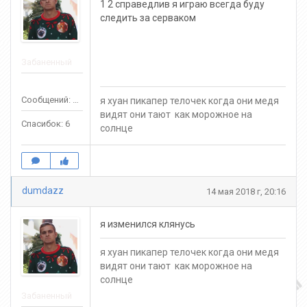
1 2 справедлив я играю всегда буду
следить за серваком
Забаненный
Сообщений: 141
я хуан пикапер телочек когда они медя
видят они тают как морожное на
Спасибок: 6
солнце
dumdazz
14 мая 2018 г, 20:16
я изменился клянусь
я хуан пикапер телочек когда они медя
видят они тают как морожное на
солнце
Забаненный