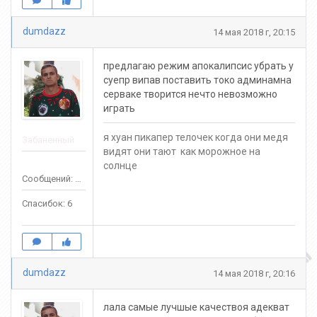
dumdazz
14 мая 2018 г, 20:15
предлагаю режим апокалипсис убрать у
суепр випав поставить токо админамна
серваке творится нечто невозможно
играть
я хуан пикапер телочек когда они медя
Забаненный
видят они тают как морожное на
солнце
Сообщений: 141
Спасибок: 6
dumdazz
14 мая 2018 г, 20:16
лала самые лучшые качествоя адекват