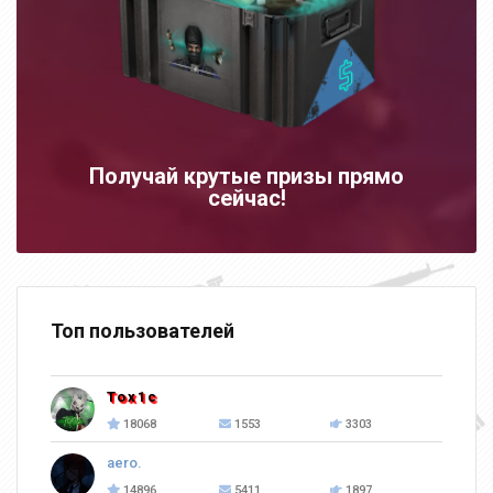
Получай крутые призы прямо
сейчас!
Топ пользователей
Tox1c
18068
1553
3303
aero.
14896
5411
1897