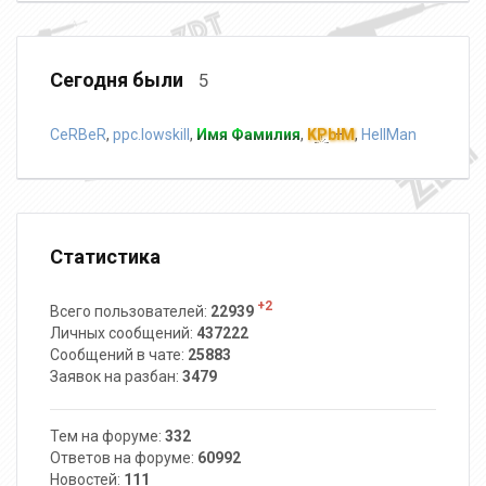
Сегодня были
5
CeRBeR
,
ppc.lowskill
,
Имя Фамилия
,
KPblM
,
HellMan
Статистика
+2
Всего пользователей:
22939
Личных сообщений:
437222
Сообщений в чате:
25883
Заявок на разбан:
3479
Тем на форуме:
332
Ответов на форуме:
60992
Новостей:
111