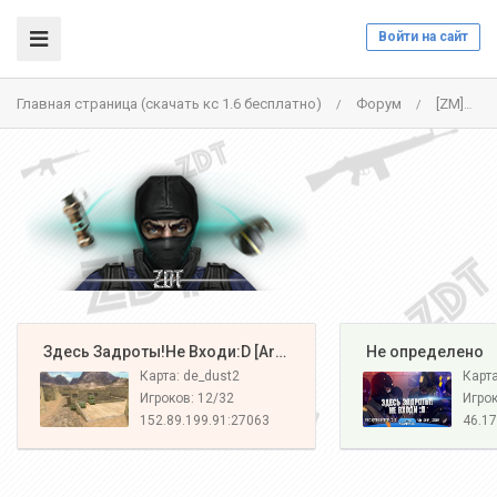
Войти на сайт
Главная страница (скачать кс 1.6 бесплатно)
Форум
[ZM]НАЦИЯ Z[CSO+LVL] - 46.174.55.7:27015
/
/
️ Здесь Задроты!Не Входи:D [Army#1]
️ Не определено
Карта: de_dust2
Карт
Игроков: 12/32
Игрок
152.89.199.91:27063
46.17