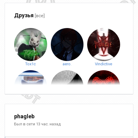
Друзья
[все]
Tox1c
aero.
Vindictive
[ES|SIB]KoTuK^^
Viktoriya
buttz
phagleb
Был в сети 13 час. назад