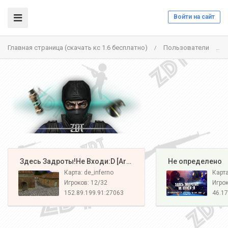
Войти на сайт
Главная страница (скачать кс 1.6 бесплатно)
Пользователи
/
/
️ Здесь Задроты!Не Входи:D [Army#1]
️ Не определено
Карта: de_inferno
Карт
Игроков: 12/32
Игрок
152.89.199.91:27063
46.17