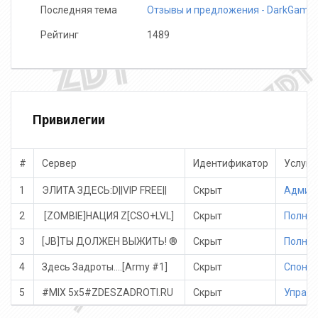
Последняя тема
Отзывы и предложения - DarkGame
Рейтинг
1489
Привилегии
#
Сервер
Идентификатор
Услуги
1
ЭЛИТА ЗДЕСЬ:D||VIP FREE||
Скрыт
Админ 
2
️ [ZOMBIE]НАЦИЯ Z[CSO+LVL]
Скрыт
Полный
3
[JB]ТЫ ДОЛЖЕН ВЫЖИТЬ! ®
Скрыт
Полный
4
Здесь Задроты....[Army #1]
Скрыт
Спонсор
5
#MIX 5x5#ZDESZADROTI.RU
Скрыт
Управл