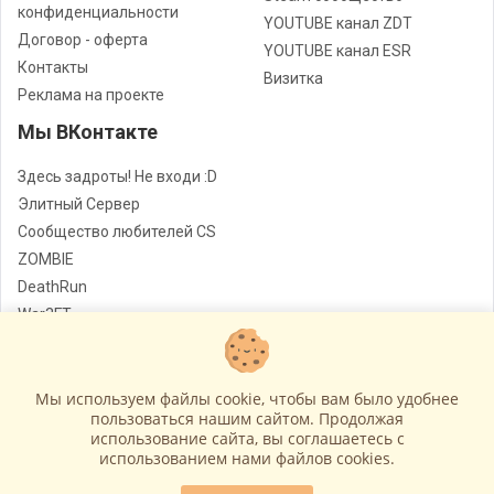
конфиденциальности
YOUTUBE канал ZDT
Договор - оферта
YOUTUBE канал ESR
Контакты
Визитка
Реклама на проекте
Мы ВКонтакте
Здесь задроты! Не входи :D
Элитный Сервер
Сообщество любителей CS
ZOMBIE
DeathRun
War3FT
Jail
Мы используем файлы cookie, чтобы вам было удобнее
Лучшие сервера Counter - Strike
© Все права защищены
пользоваться нашим сайтом. Продолжая
использование сайта, вы соглашаетесь c
Работает на
GameCMS
использованием нами файлов cookies.