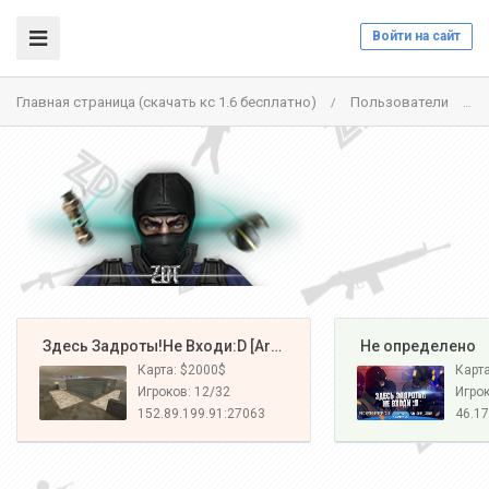
Войти на сайт
Главная страница (скачать кс 1.6 бесплатно)
Пользователи
/
/
️ Здесь Задроты!Не Входи:D [Army#1]
️ Не определено
Карта: $2000$
Карт
Игроков: 12/32
Игрок
152.89.199.91:27063
46.17