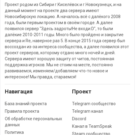
Проект родом из Сибири г.Киселёвск и г.Новокузнецк, и на
данный момент на проекте два сервера имеют
Новосибирскую локацию. А началось всё с далёкого 2008
года, были первым проектом в своём городе. А далее
появился сервер "Здесь задроты!Не входи:D", то были
далёкие 2010-2011 годы. Много было пройдено и закрытие
сервера и Re, наверное раз 5. В конце 2015 года сервер был
воссоздан из-за интереса сообщества, а далее появился этот
проект серверов, которому отдано много ночей и дней.
Сервера имеют хорошую защиту от читов, постоянная
поддержка игроков. Мы не стоим на месте, постоянно
развиваемся, изменяем/добавляем что-то новое и
интересное! Мы правда, стараемся!
Навигация
Проект
База знаний проекта
Telegram сообщество
Правила проекта
Telegram канал
Об обработке персональных
Discord
данных
Канал в TeamSpeak
Политика
Steam сообщество