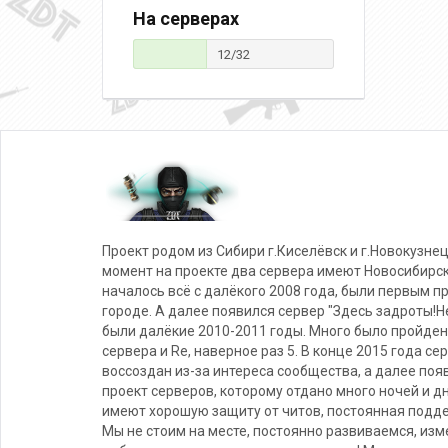
На серверах
12/32
Проект родом из Сибири г.Киселёвск и г.Новокузнец
момент на проекте два сервера имеют Новосибирс
началось всё с далёкого 2008 года, были первым п
городе. А далее появился сервер "Здесь задроты!Не
были далёкие 2010-2011 годы. Много было пройден
сервера и Re, наверное раз 5. В конце 2015 года се
воссоздан из-за интереса сообщества, а далее поя
проект серверов, которому отдано много ночей и д
имеют хорошую защиту от читов, постоянная подде
Мы не стоим на месте, постоянно развиваемся, из