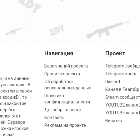
Навигация
Проект
База знаний проекта
Telegram сообщ
Правила проекта
Telegram канал
к, и на данный
Об обработке
Discord
кую локацию. А
персональных данных
Канал в TeamSp
роектом в своём
Политика
 входи:D", то
Steam сообщест
конфиденциальности
о и закрытие
YOUTUBE канал 
рвер был
Договор - оферта
YOUTUBE канал 
вился этот
Контакты
Визитка
ней. Сервера
Реклама на проекте
ржка игроков.
меняем/