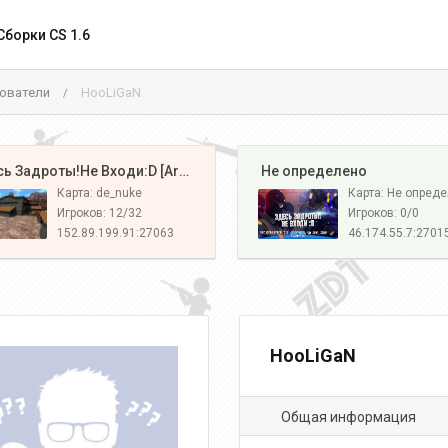
Сборки CS 1.6
ователи
HooLiGaN
/
️ Здесь Задроты!Не Входи:D [Army#1]
️ Не определено
Карта: de_nuke
Карта: Не опред
Игроков: 12/32
Игроков: 0/0
152.89.199.91:27063
46.174.55.7:2701
HooLiGaN
Общая информация