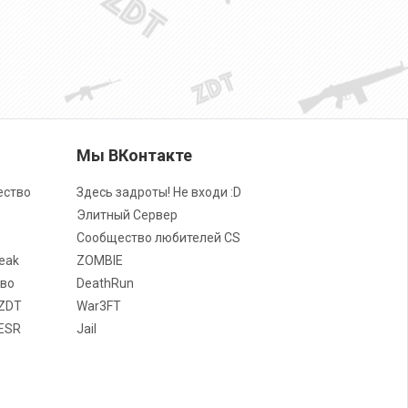
Мы ВКонтакте
ество
Здесь задроты! Не входи :D
Элитный Сервер
Сообщество любителей CS
eak
ZOMBIE
во
DeathRun
ZDT
War3FT
ESR
Jail