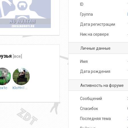
ID
Группа
Дата регистрации
Ник на сервере
Личные данные
узья
[все]
Имя
Дата рождения
Активность на форуме
ox1c
KloYH l NASTYA
Сообщений
Спасибок
Последняя тема