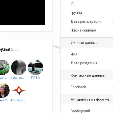
ID
Группа
Дата регистрации
Ник на сервере
Личные данные
узья
[все]
Имя
Дата рождения
Контактные данные
ox1c
fast_zoom
ПАЗik
Facebook
Активность на форуме
Артем Солодилов
Dominik bykin
Сообщений