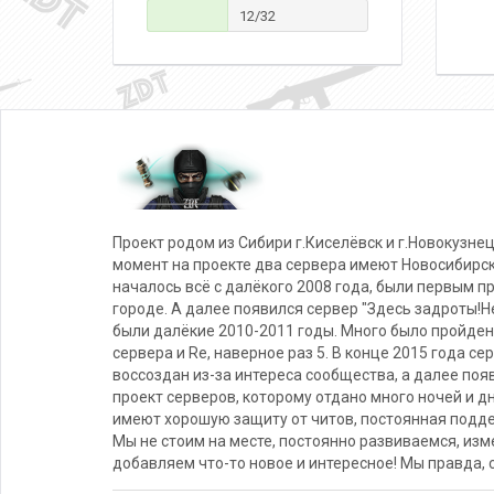
12/32
Проект родом из Сибири г.Киселёвск и г.Новокузнец
момент на проекте два сервера имеют Новосибирс
началось всё с далёкого 2008 года, были первым п
городе. А далее появился сервер "Здесь задроты!Не
были далёкие 2010-2011 годы. Много было пройден
сервера и Re, наверное раз 5. В конце 2015 года се
воссоздан из-за интереса сообщества, а далее поя
проект серверов, которому отдано много ночей и д
имеют хорошую защиту от читов, постоянная подде
Мы не стоим на месте, постоянно развиваемся, из
добавляем что-то новое и интересное! Мы правда, 