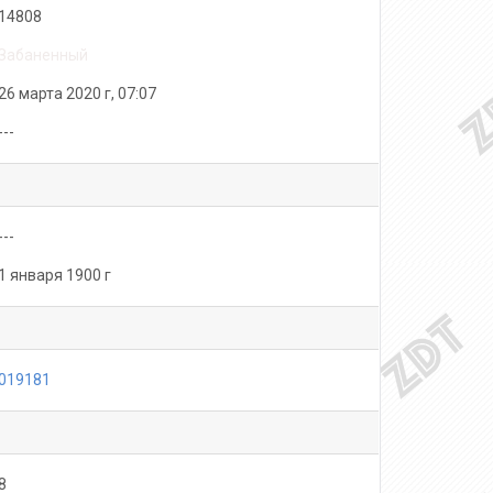
14808
Забаненный
26 марта 2020 г, 07:07
---
---
1 января 1900 г
019181
8