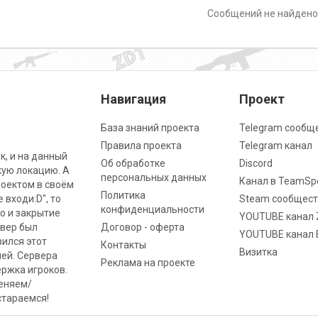
Сообщений не найден
Навигация
Проект
База знаний проекта
Telegram сообщ
Правила проекта
Telegram канал
к, и на данный
Об обработке
Discord
кую локацию. А
персональных данных
Канал в TeamSp
роектом в своём
Политика
 входи:D", то
Steam сообщест
конфиденциальности
о и закрытие
YOUTUBE канал 
рвер был
Договор - оферта
YOUTUBE канал 
вился этот
Контакты
Визитка
ней. Сервера
Реклама на проекте
ржка игроков.
меняем/
стараемся!