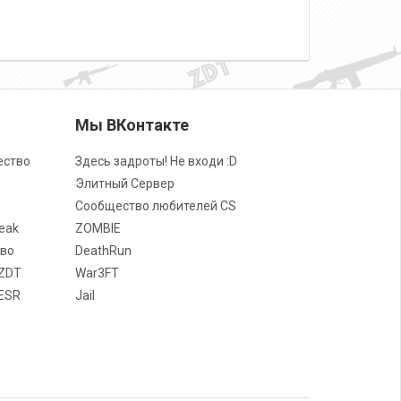
о
Мы ВКонтакте
ество
Здесь задроты! Не входи :D
Элитный Сервер
Сообщество любителей CS
eak
ZOMBIE
во
DeathRun
ZDT
War3FT
ESR
Jail