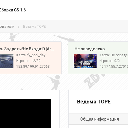
Сборки CS 1.6
ователи
Ведьма ТОРЕ
/
️ Здесь Задроты!Не Входи:D [Army#1]
️ Не определено
Карта: fy_pool_day
Карта: Не опред
Игроков: 12/32
Игроков: 0/0
152.89.199.91:27063
46.174.55.7:2701
Ведьма ТОРЕ
Общая информация