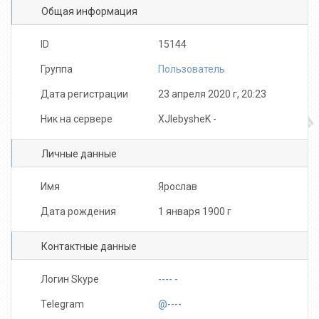
Общая информация
North
Дима Елисеев
dragonball
ID
15144
Группа
Пользователь
Дата регистрации
23 апреля 2020 г, 20:23
Ник на сервере
XJlebysheK -
Julian
mustafa20NET
KaPaTeJIb
Личные данные
Имя
Ярослав
Дата рождения
1 января 1900 г
Raww
IgorEK_763
GooDMoon
Контактные данные
Логин Skype
---- -
Telegram
@----
Benjumin