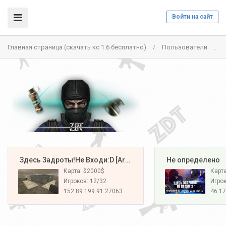
Войти на сайт
Главная страница (скачать кс 1.6 бесплатно)
Пользователи
/
/
️ Здесь Задроты!Не Входи:D [Army#1]
️ Не определено
Карта: $2000$
Карт
Игроков: 12/32
Игрок
152.89.199.91:27063
46.17