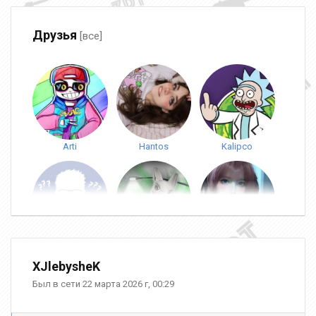
Друзья
[все]
Arti
Hantos
Kalipco
sh1ne
Tox1c
MR_Fenix
XJlebysheK
Был в сети 22 марта 2026 г, 00:29