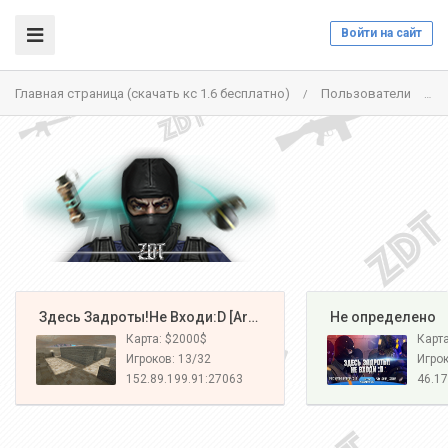
Войти на сайт
Главная страница (скачать кс 1.6 бесплатно)
Пользователи
.
/
/
️ Здесь Задроты!Не Входи:D [Army#1]
️ Не определено
Карта: $2000$
Карт
Игроков: 13/32
Игрок
152.89.199.91:27063
46.17