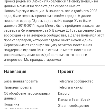
Проект родом из Сибири г.Киселёвск и г.Новокузнецк, и на
данный момент на проекте два сервера имеют
Новосибирскую локацию. А началось всё с далёкого 2008
года, были первым проектом в своём городе. А далее
появился сервер "Здесь задроты!Не входи:D", то были
далёкие 2010-2011 годы. Много было пройдено и закрытие
сервера и Re, наверное раз 5. В конце 2015 года сервер был
воссоздан из-за интереса сообщества, а далее появился этот
проект серверов, которому отдано много ночей и дней.
Сервера имеют хорошую защиту от читов, постоянная
поддержка игроков. Мы не стоим на месте, постоянно
развиваемся, изменяем/добавляем что-то новое и
интересное! Мы правда, стараемся!
Навигация
Проект
База знаний проекта
Telegram сообщество
Правила проекта
Telegram канал
Об обработке персональных
Discord
данных
Канал в TeamSpeak
Политика
Steam сообщество