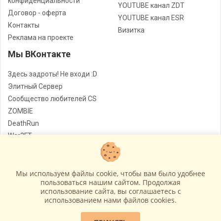
конфиденциальности
YOUTUBE канал ZDT
Договор - оферта
YOUTUBE канал ESR
Контакты
Визитка
Реклама на проекте
Мы ВКонтакте
Здесь задроты! Не входи :D
Элитный Сервер
Сообщество любителей CS
ZOMBIE
DeathRun
War3FT
Jail
Мы используем файлы cookie, чтобы вам было удобнее
Лучшие сервера Counter - Strike
© Все права защищены
пользоваться нашим сайтом. Продолжая
использование сайта, вы соглашаетесь c
Работает на
GameCMS
использованием нами файлов cookies.