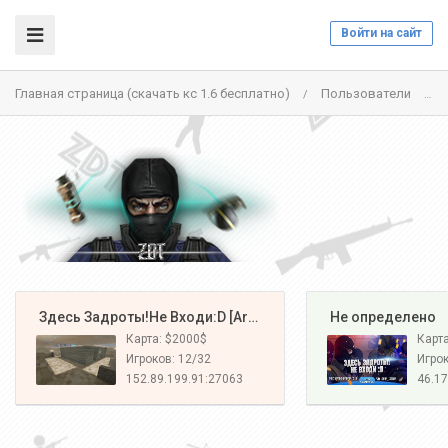
Войти на сайт
Главная страница (скачать кс 1.6 бесплатно)
Пользователи
/
/
️ Здесь Задроты!Не Входи:D [Army#1]
️ Не определено
Карта: $2000$
Карт
Игроков: 12/32
Игрок
152.89.199.91:27063
46.17