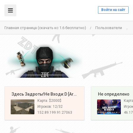
Войти на сайт
Главная страница (скачать кс 1.6 бесплатно)
Пользователи
/
/
️ Здесь Задроты!Не Входи:D [Army#1]
️ Не определено
Карта: $2000$
Карт
Игроков: 12/32
Игрок
152.89.199.91:27063
46.17