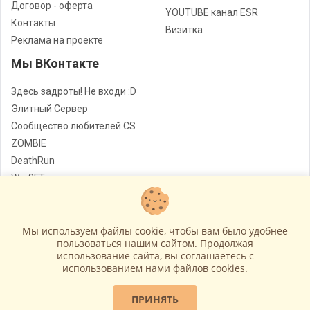
Договор - оферта
YOUTUBE канал ESR
Контакты
Визитка
Реклама на проекте
Мы ВКонтакте
Здесь задроты! Не входи :D
Элитный Сервер
Сообщество любителей CS
ZOMBIE
DeathRun
War3FT
Jail
Мы используем файлы cookie, чтобы вам было удобнее
Лучшие сервера Counter - Strike
© Все права защищены
пользоваться нашим сайтом. Продолжая
использование сайта, вы соглашаетесь c
Работает на
GameCMS
использованием нами файлов cookies.
ПРИНЯТЬ