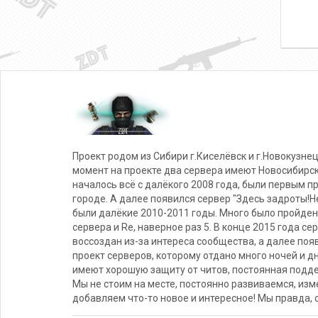
Проект родом из Сибири г.Киселёвск и г.Новокузнец
момент на проекте два сервера имеют Новосибирс
началось всё с далёкого 2008 года, были первым п
городе. А далее появился сервер "Здесь задроты!Не
были далёкие 2010-2011 годы. Много было пройден
сервера и Re, наверное раз 5. В конце 2015 года се
воссоздан из-за интереса сообщества, а далее поя
проект серверов, которому отдано много ночей и д
имеют хорошую защиту от читов, постоянная подде
Мы не стоим на месте, постоянно развиваемся, из
добавляем что-то новое и интересное! Мы правда, 