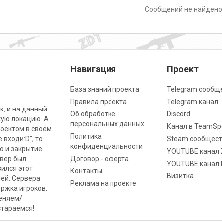
Сообщений не найден
Навигация
Проект
База знаний проекта
Telegram сообщ
Правила проекта
Telegram канал
к, и на данный
Об обработке
Discord
кую локацию. А
персональных данных
Канал в TeamSp
роектом в своём
Политика
 входи:D", то
Steam сообщест
конфиденциальности
о и закрытие
YOUTUBE канал 
рвер был
Договор - оферта
YOUTUBE канал 
вился этот
Контакты
Визитка
ней. Сервера
Реклама на проекте
ржка игроков.
меняем/
стараемся!