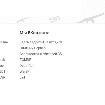
о
Мы ВКонтакте
ество
Здесь задроты! Не входи :D
Элитный Сервер
Сообщество любителей CS
eak
ZOMBIE
во
DeathRun
ZDT
War3FT
ESR
Jail