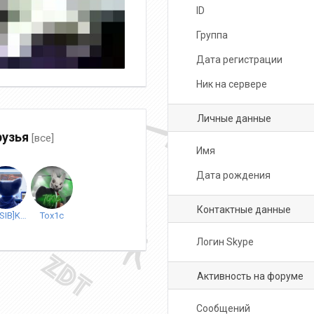
ID
Группа
Дата регистрации
Ник на сервере
Личные данные
узья
[все]
Имя
Дата рождения
Контактные данные
[ES|SIB]KoTuK^^
Tox1c
Логин Skype
Активность на форуме
Сообщений