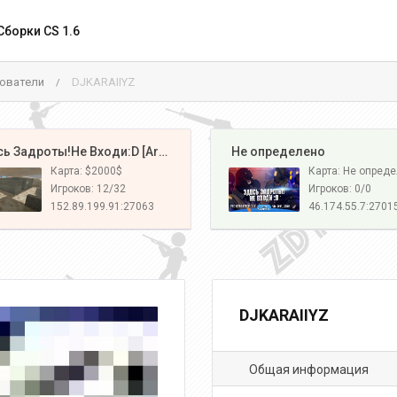
Сборки CS 1.6
ователи
DJKARAIIYZ
/
️ Здесь Задроты!Не Входи:D [Army#1]
️ Не определено
Карта: $2000$
Карта: Не опред
Игроков: 12/32
Игроков: 0/0
152.89.199.91:27063
46.174.55.7:2701
DJKARAIIYZ
Общая информация