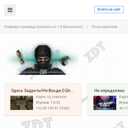
Войти на сайт
Главная страница (скачать кс 1.6 бесплатно)
Пользователи
/
/
️ Здесь Задроты!Не Входи:D [Army#1]
️ Не определено
Карта: cs_mansion
Карт
Игроков: 13/32
Игрок
152.89.199.91:27063
46.17