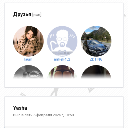
Друзья
[все]
laum
mrkek452
ZDTING
Benjumin
MeepoSpammer
lovelyvibess_
Yasha
Был в сети 6 февраля 2026 г, 18:58