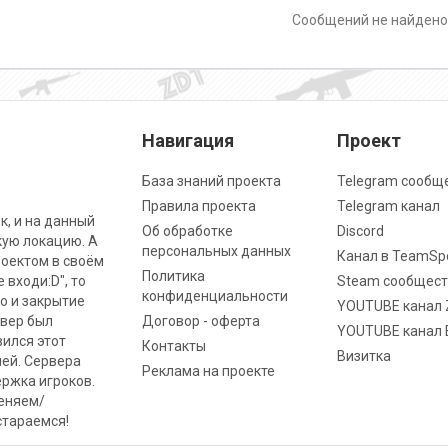
Сообщений не найден
Навигация
Проект
База знаний проекта
Telegram сообщ
Правила проекта
Telegram канал
к, и на данный
Об обработке
Discord
кую локацию. А
персональных данных
Канал в TeamSp
роектом в своём
Политика
 входи:D", то
Steam сообщест
конфиденциальности
о и закрытие
YOUTUBE канал 
рвер был
Договор - оферта
YOUTUBE канал 
вился этот
Контакты
Визитка
ней. Сервера
Реклама на проекте
ржка игроков.
меняем/
стараемся!