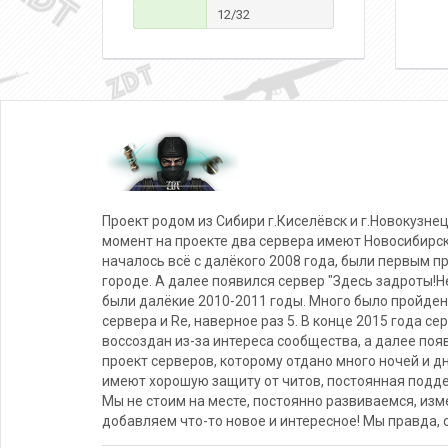
12/32
Проект родом из Сибири г.Киселёвск и г.Новокузнец
момент на проекте два сервера имеют Новосибирс
началось всё с далёкого 2008 года, были первым п
городе. А далее появился сервер "Здесь задроты!Не
были далёкие 2010-2011 годы. Много было пройден
сервера и Re, наверное раз 5. В конце 2015 года се
воссоздан из-за интереса сообщества, а далее поя
проект серверов, которому отдано много ночей и д
имеют хорошую защиту от читов, постоянная подде
Мы не стоим на месте, постоянно развиваемся, из
добавляем что-то новое и интересное! Мы правда, 