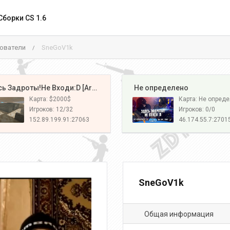
Сборки CS 1.6
ователи
SneGoV1k
/
️ Здесь Задроты!Не Входи:D [Army#1]
️ Не определено
Карта: $2000$
Карта: Не опред
Игроков: 12/32
Игроков: 0/0
152.89.199.91:27063
46.174.55.7:2701
SneGoV1k
Общая информация