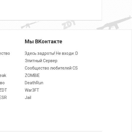
о
Мы ВКонтакте
ество
Здесь задроты! Не входи :D
Элитный Сервер
Сообщество любителей CS
eak
ZOMBIE
во
DeathRun
ZDT
War3FT
ESR
Jail