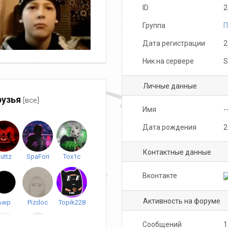
ID
2
Группа
П
Дата регистрации
2
Ник на сервере
S
Личные данные
узья
[все]
Имя
-
Дата рождения
2
Контактные данные
uttz
SpaFori
Tox1c
Вконтакте
Активность на форуме
Awp
Pizdoc
Topik228
Сообщений
1