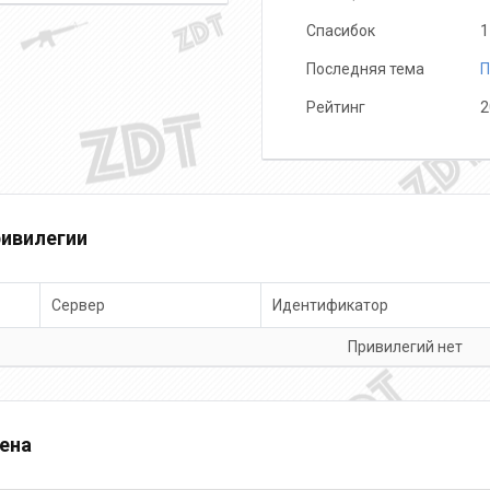
Спасибок
1
DTING
Benjumin
Последняя тема
П
Рейтинг
2
ивилегии
Сервер
Идентификатор
Привилегий нет
ена