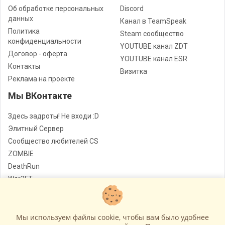
Об обработке персональных
Discord
данных
Канал в TeamSpeak
Политика
Steam сообщество
конфиденциальности
YOUTUBE канал ZDT
Договор - оферта
YOUTUBE канал ESR
Контакты
Визитка
Реклама на проекте
Мы ВКонтакте
Здесь задроты! Не входи :D
Элитный Сервер
Сообщество любителей CS
ZOMBIE
DeathRun
War3FT
Jail
Мы используем файлы cookie, чтобы вам было удобнее
Лучшие сервера Counter - Strike
© Все права защищены