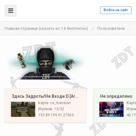
Войти на сайт
Главная страница (скачать кс 1.6 бесплатно)
Пользователи
/
/
️ Здесь Задроты!Не Входи:D [Army#1]
️ Не определено
Карта: cs_mansion
Карт
Игроков: 13/32
Игрок
152.89.199.91:27063
46.17