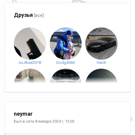
Друзья
[все]
noJlkee2018
Dodg4566
HariX
ГУРГЕН
BMW
9 Prosto S1mple
neymar
Был в сети 8 января 2024 г, 13:03