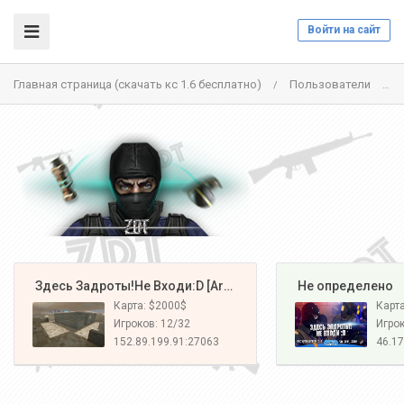
Войти на сайт
Главная страница (скачать кс 1.6 бесплатно)
Пользователи
/
/
️ Здесь Задроты!Не Входи:D [Army#1]
️ Не определено
Карта: $2000$
Карт
Игроков: 12/32
Игрок
152.89.199.91:27063
46.17