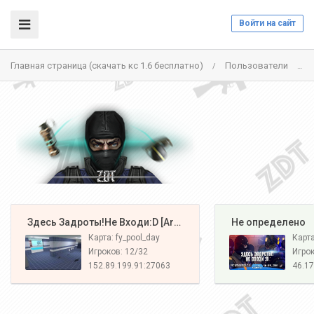
Войти на сайт
Главная страница (скачать кс 1.6 бесплатно)
Пользователи
/
/
️ Здесь Задроты!Не Входи:D [Army#1]
️ Не определено
Карта: fy_pool_day
Карт
Игроков: 12/32
Игрок
152.89.199.91:27063
46.17