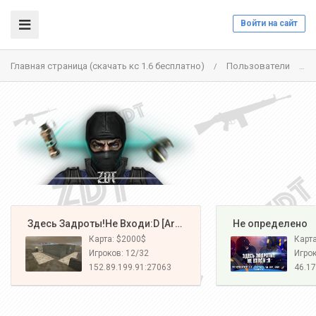
Войти на сайт
Главная страница (скачать кс 1.6 бесплатно)
Пользователи
/
/
️ Здесь Задроты!Не Входи:D [Army#1]
️ Не определено
Карта: $2000$
Карт
Игроков: 12/32
Игрок
152.89.199.91:27063
46.17