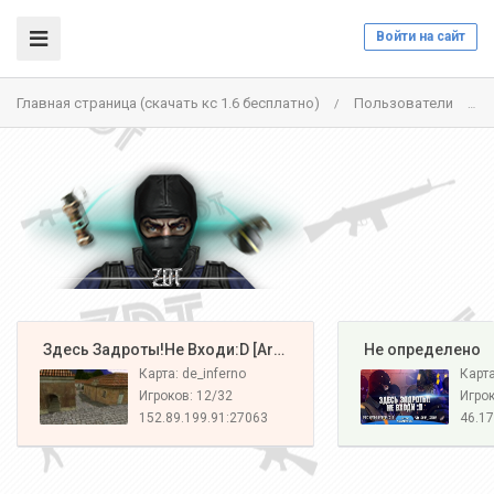
Войти на сайт
Главная страница (скачать кс 1.6 бесплатно)
Пользователи
/
/
️ Здесь Задроты!Не Входи:D [Army#1]
️ Не определено
Карта: de_inferno
Карт
Игроков: 12/32
Игрок
152.89.199.91:27063
46.17