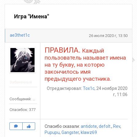
Игра "Имена"
ae3thet1c
26 июля 2020 г, 13:50
ПРАВИЛА.
Каждый
пользователь называет имена
на ту букву, на которю
закончилось имя
предыдущего участника.
Забаненный
Отредактировал:
Tox1c
, 24 ноября 2020
г, 11:06
Сообщений: 356
Спасибок: 377
Спасибо сказали:
antidote
,
defolt.
,
Rev
,
Pupupu
,
Gangster
,
klawz69