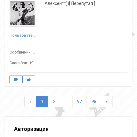
Алексей**))[ Перепутал ]
Пользователь
Сообщений: 70
Спасибок: 19
Назад
Вперед
«
1
2
...
97
98
»
Авторизация