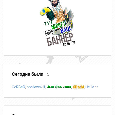
Сегодня были
5
CeRBeR
,
ppc.lowskill
,
Имя Фамилия
,
KPblM
,
HellMan