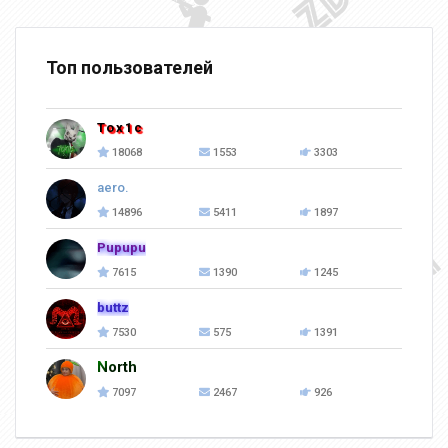
Топ пользователей
Tox1c
18068
1553
3303
aero.
14896
5411
1897
Pupupu
7615
1390
1245
buttz
7530
575
1391
North
7097
2467
926