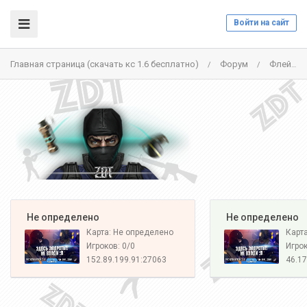
Войти на сайт
Главная страница (скачать кс 1.6 бесплатно)
Форум
Флейм
/
/
️ Не определено
️ Не определено
Карта: Не определено
Карт
Игроков: 0/0
Игрок
152.89.199.91:27063
46.17