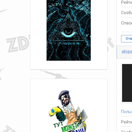
Рейти
Сооб
Спаси
Отв
shiz
Поль
Рейти