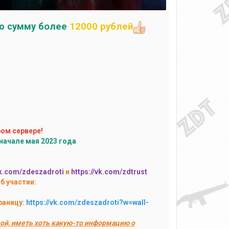
ю сумму более
12000 рублей
бом сервере!
начале мая 2023 года
vk.com/zdeszadroti
и
https://vk.com/zdtrust
б участии:
раницу:
https://vk.com/zdeszadroti?w=wall-
ой, иметь хоть какую-то информацию о