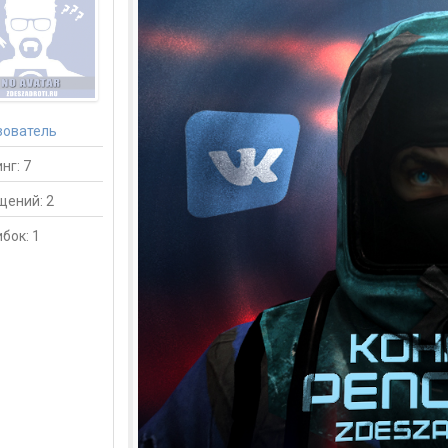
зователь
нг: 7
щений: 2
бок: 1