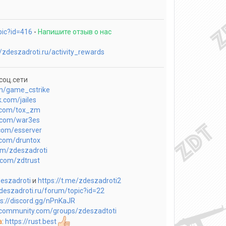
pic?id=416
-
Напишите отзыв о нас
//zdeszadroti.ru/activity_rewards
соц.сети
om/game_cstrike
k.com/jailes
k.com/tox_zm
k.com/war3es
.com/esserver
k.com/druntox
com/zdeszadroti
k.com/zdtrust
deszadroti
и
https://t.me/zdeszadroti2
zdeszadroti.ru/forum/topic?id=22
ps://discord.gg/nPnKaJR
mcommunity.com/groups/zdeszadtoti
а
:
https://rust.best