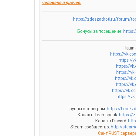
человеке и прочее.
https://zdeszadroti.ru/forum/to
Бонусы за посещение:
https:
Наши 
https://vk.c
https://v
https://v
https://v
https://vk
https://v
https://vk.
https://v
Группы в телеграм:
https://t.me/z
Канал в Teamspeak:
https://
Канал в Discord:
htt
Steam сообщество:
http://stea
Сайт RUST сервер