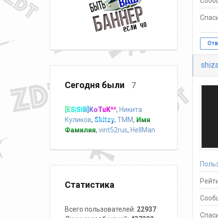
Сооб
Спаси
Отв
shiz
Сегодня были
7
[ES|SIB]KoTuK^^
,
Никита
Куликов
,
Skitzy
,
TMM
,
Имя
Фамилия
,
vint52rus
,
HellMan
Поль
Рейти
Статистика
Сооб
Всего пользователей:
22937
Спаси