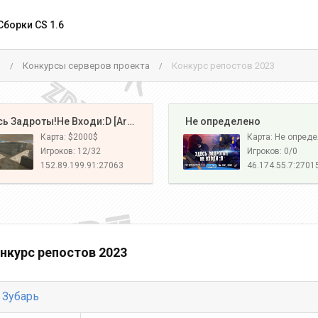
Сборки CS 1.6
м
Конкурсы серверов проекта
Конкурс репостов 2023
/
/
️ Здесь Задроты!Не Входи:D [Army#1]
️ Не определено
Карта: $2000$
Карта: Не опред
Игроков: 12/32
Игроков: 0/0
152.89.199.91:27063
46.174.55.7:2701
нкурс репостов 2023
 Зубарь