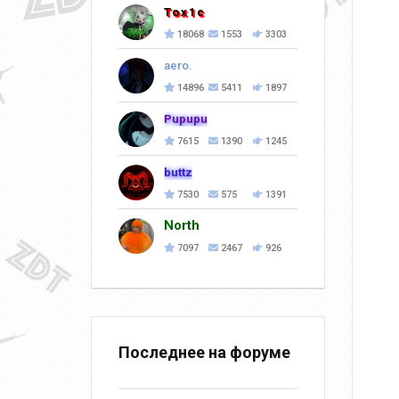
Tox1c
18068
1553
3303
aero.
14896
5411
1897
Pupupu
7615
1390
1245
buttz
7530
575
1391
North
7097
2467
926
Последнее на форуме