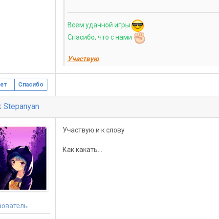
Всем удачной игры
Спасибо, что с нами
Участвую
ет
Спасибо
k Stepanyan
Участвую и к слову
Как какать...
зователь