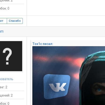
щений: 2
бок: 0
ет
Спасибо
am
Tox1c писал:
зователь
нг: 2
щений: 2
бок: 0