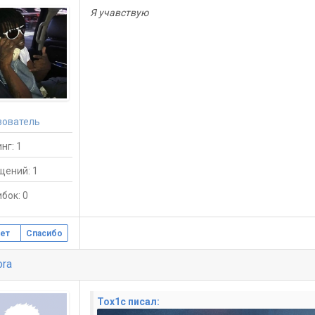
Я учавствую
зователь
нг: 1
щений: 1
бок: 0
ет
Спасибо
ora
Tox1c писал: