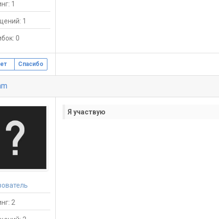
нг: 1
щений: 1
бок: 0
ет
Спасибо
am
Я участвую
зователь
нг: 2