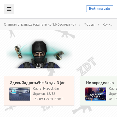
Войти на сайт
Главная страница (скачать кс 1.6 бесплатно)
Форум
Конкурсы серверов проекта
/
/
️ Здесь Задроты!Не Входи:D [Army#1]
️ Не определено
Карта: fy_pool_day
Карт
Игроков: 12/32
Игрок
152.89.199.91:27063
46.17