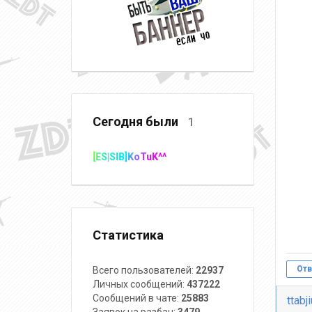
Сегодня были
1
[ES|SIB]KoTuK^^
Статистика
Отв
Всего пользователей:
22937
Личных сообщений:
437222
Сообщений в чате:
25883
ttabj
Заявок на разбан:
3479