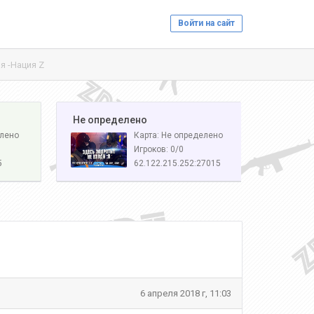
Войти на сайт
 -Нация Z
️ Не определено
елено
Карта: Не определено
Игроков: 0/0
5
62.122.215.252:27015
6 апреля 2018 г, 11:03