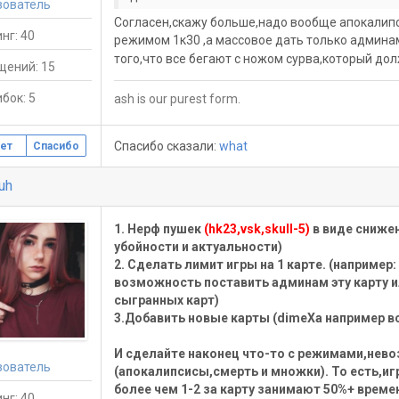
зователь
Согласен,скажу больше,надо вообще апокалипс
нг: 40
режимом 1к30 ,а массовое дать только админам
того,что все бегают с ножом сурва,который дол
щений: 15
бок: 5
ash is our purest form.
Спасибо сказали:
what
ет
Спасибо
iuh
1. Нерф пушек
(hk23,vsk,skull-5)
в виде снижен
убойности и актуальности)
2. Сделать лимит игры на 1 карте. (например
возможность поставить админам эту карту ил
сыгранных карт)
3.Добавить новые карты (dimeXa например в
И сделайте наконец что-то с режимами,нев
зователь
(апокалипсисы,смерть и множки). То есть,
более чем 1-2 за карту занимают 50%+ време
нг: 40