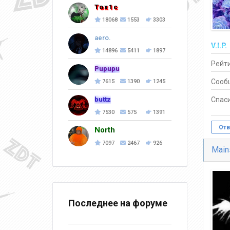
Tox1c
18068
1553
3303
aero.
V.I.P.
14896
5411
1897
Рейти
Pupupu
Сооб
7615
1390
1245
buttz
Спаси
7530
575
1391
Отв
North
7097
2467
926
Main
Последнее на форуме