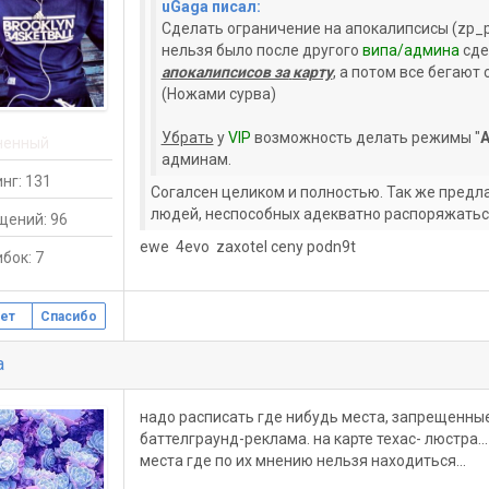
uGaga писал:
Сделать ограничение на апокалипсисы (zp_p
нельзя было после другого
випа/админа
сде
апокалипсисов за
карту
, а потом все бегают 
(Ножами сурва)
Убрать
у
VIP
возможность делать режимы "
А
ненный
админам.
нг: 131
Согалсен целиком и полностью. Так же предл
людей, неспособных адекватно распоряжатьс
щений: 96
ewe 4evo zaxotel ceny podn9t
бок: 7
ет
Спасибо
a
надо расписать где нибудь места, запрещенные 
баттелграунд-реклама. на карте техас- люстра.
места где по их мнению нельзя находиться...