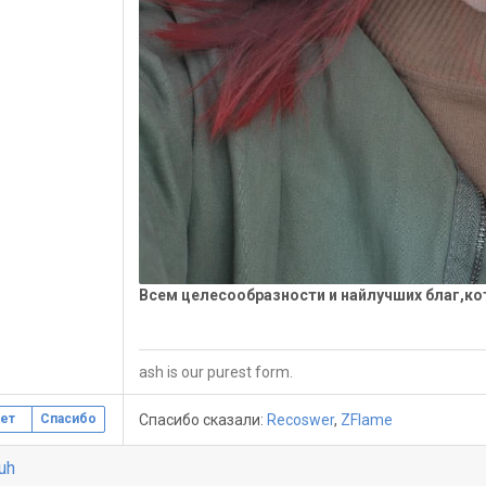
Всем целесообразности и найлучших благ,ко
ash is our purest form.
Спасибо сказали:
Recoswer
,
ZFlame
ет
Спасибо
iuh