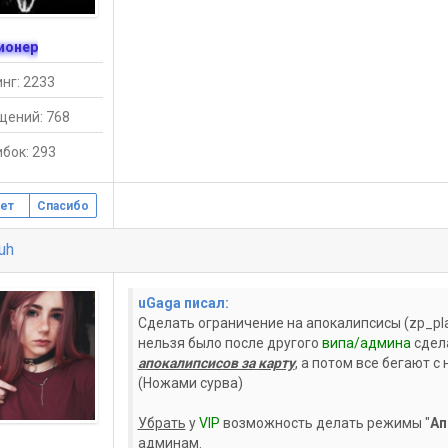
ионер
нг: 2233
щений: 768
бок: 293
ет
Спасибо
iuh
uGaga писал:
Сделать ограничение на апокалипсисы (zp_pla
нельзя было после другого
випа/админа
сдел
апокалипсисов за
карту
, а потом все бегают с
(Ножами сурва)
Убрать
у
VIP
возможность делать режимы "
Ап
админам.