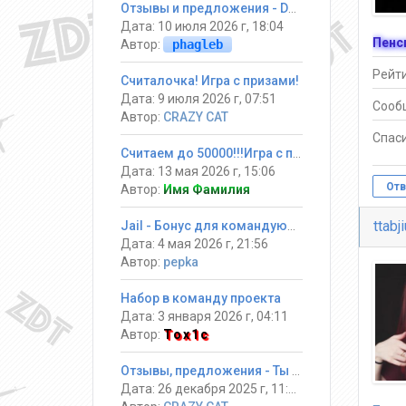
Отзывы и предложения - DarkGames
Дата: 10 июля 2026 г, 18:04
Пенс
Автор:
phagleb
Рейти
Считалочка! Игра с призами!
Дата: 9 июля 2026 г, 07:51
Сооб
Автор:
CRAZY CAT
Спаси
Считаем до 50000!!!Игра с призами
Дата: 13 мая 2026 г, 15:06
Отв
Автор:
Имя Фамилия
ttabj
Jail - Бонус для командующих
Дата: 4 мая 2026 г, 21:56
Автор:
pepka
Набор в команду проекта
Дата: 3 января 2026 г, 04:11
Автор:
Tox1c
Отзывы, предложения - Ты должен выжить! #Jail ®
Дата: 26 декабря 2025 г, 11:34