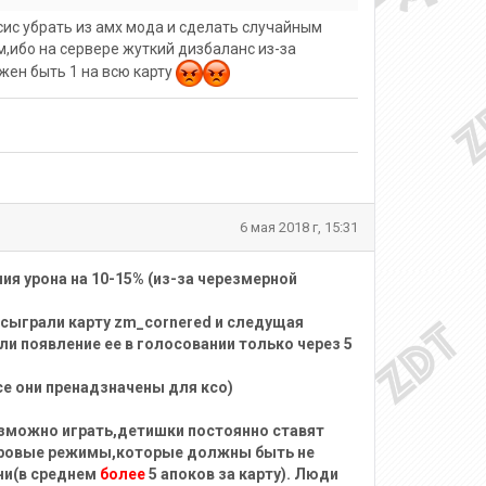
ис убрать из амх мода и сделать случайным
,ибо на сервере жуткий дизбаланс из-за
жен быть 1 на всю карту
6 мая 2018 г, 15:31
ия урона на 10-15% (из-за черезмерной
: сыграли карту zm_cornered и следущая
и появление ее в голосовании только через 5
се они пренадзначены для ксо)
озможно играть,детишки постоянно ставят
игровые режимы,которые должны быть не
ни(в среднем
более
5 апоков за карту). Люди