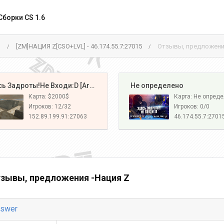
Сборки CS 1.6
м
[ZM]НАЦИЯ Z[CSO+LVL] - 46.174.55.7:27015
Отзывы, предложения
/
/
️ Здесь Задроты!Не Входи:D [Army#1]
️ Не определено
Карта: $2000$
Карта: Не опред
Игроков: 12/32
Игроков: 0/0
152.89.199.91:27063
46.174.55.7:2701
зывы, предложения -Нация Z
swer