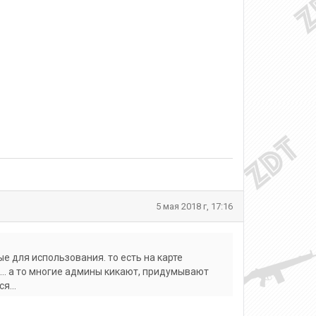
5 мая 2018 г, 17:16
е для использования. то есть на карте
... а то многие админы кикают, придумывают
я...