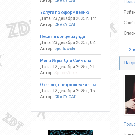
Автор:
CRAZY CAT
Поль
Рейти
Услуги по оформлению
Дата: 23 декабря 2025 г, 14:13
Сооб
Автор:
CRAZY CAT
Спаси
Песни в конце раунда
Дата: 23 декабря 2025 г, 02:08
Автор:
ppc.lowskill
Отв
Мини Игры Для Саймона
ttabj
Дата: 12 декабря 2025 г, 21:14
Автор:
SpaceWare
Отзывы, предложения - Ты должен выжить! #DeathRun ®
Дата: 12 декабря 2025 г, 15:17
Автор:
CRAZY CAT
Поль
Рейти