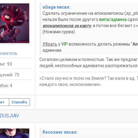
uGaga писал:
Сделать ограничение на апокалипсисы (zp_pla
нельзя было после другого
випа/админа
сдел
апокалипсисов за
карту
, а потом все бегают с
(Ножами сурва)
Убрать
у
VIP
возможность делать режимы "
Ап
админам.
зователь
Согалсен целиком и полностью. Так же предлаг
нг: 93
людей, неспособных адекватно распоряжаться
щений: 73
«Стало скучно и тесно на Земле? Так вали в ад. 
каждого своя, эксклюзивная».
бок: 4
ет
Спасибо
DUSJIAV
Recoswer писал: