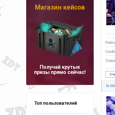
Магазин кейсов
Заба
Рейти
Сооб
Спаси
Получай крутые
призы прямо сейчас!
Отв
la lal
Топ пользователей