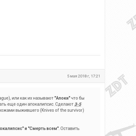
5 мая 2018 г, 17:21
gue), или как их называют
"Апоки"
что бы
ать еще один апокалипсис. Сделают
3-5
 ножами выжившего (Knives of the survivor)
окалипсис" и "Смерть всем"
. Оставить