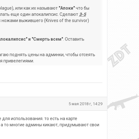
lague), или как их называют
"Апоки"
что бы
лать еще один апокалипсис. Сделают
3-5
с ножами выжившего (Knives of the survivor)
покалипсис" и "Смерть всем"
. Оставить
агаю поднять цены на админки, чтобы отсеять
я привелегиями.
5 мая 2018 г, 14:29
для использования. то есть на карте
.. а то многие админы кикают, придумывают свои