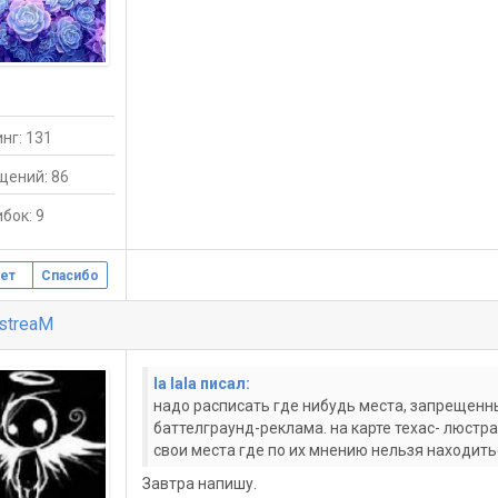
нг: 131
щений: 86
бок: 9
ет
Спасибо
streaM
la lala писал:
надо расписать где нибудь места, запрещенны
баттелграунд-реклама. на карте техас- люстра
свои места где по их мнению нельзя находитьс
Завтра напишу.