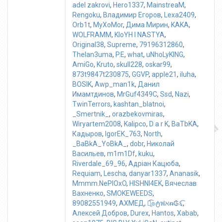
adel zakrovi
,
Hero1337
,
MainstreaM
,
Rengoku
,
Владимир Егоров
,
Lexa2409
,
Orb1t
,
MyXoMor
,
Дима Мирин
,
KAKA
,
WOLFRAMM
,
KloYH l NASTYA
,
Original38
,
Supreme
,
79196312860
,
Thelan3uma
,
P.E
,
what
,
uNhoLyKING
,
AmiGo
,
Kruto
,
skull228
,
oskar99
,
873t9847t230875
,
GGVP
,
apple21
,
iluha
,
BOSIK
,
Awp_man1k
,
Данил
Имамтдинов
,
MrGuf4349C
,
Ssd
,
Nazi
,
TwinTerrors
,
kashtan_blatnoi
,
_Smertnik_
,
orazbekovmiras
,
Wiryartem2008
,
Kalipco
,
D a r K
,
BaTbKA
,
Кадыров
,
IgorEK_763
,
North
,
_BaBkA_YoBkA_
,
dobr
,
Николай
Васильев
,
m1m1Df
,
kuku
,
Riverdale_69_96
,
Адріан Кацюба
,
Requiam
,
Lescha
,
danyar1337
,
Ananasik
,
Mmmm.NePlOxO
,
HISHNI4EK
,
Вячеслав
Вахненко
,
SMOKEWEEDS
,
89082551949
,
AXMEД
,
๏̯͡๏ტฟℵᵰ₲६͡
,
Алексей Добров
,
Durex
,
Hantos
,
Xabab
,