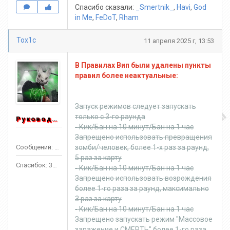
Спасибо сказали:
_Smertnik_
,
Havi
,
God
in Me
,
FeDoT
,
Rham
Tox1c
11 апреля 2025 г, 13:53
В Правилах Вип были удалены пункты
правил более неактуальные:
Запуск режимов следует запускать
только с 3-го раунда
Руководитель
- Кик/Бан на 10 минут/Бан на 1 час
Запрещено использовать превращения
Сообщений: 1553
зомби/человек, более 1-х раз за раунд,
5 раз за карту
Спасибок: 3303
- Кик/Бан на 10 минут/Бан на 1 час
Запрещено использовать возрождения
более 1-го раза за раунд, максимально
3 раз за карту
- Кик/Бан на 10 минут/Бан на 1 час
Запрещено запускать режим "Массовое
заражение и СМЕРТЬ" более 1-го раза