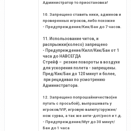
Администратор то приостановка!
10. Запрещено ставить ники, админов и
проверенных игроков, либо похожие
- Предупреждение/Кик/Бан до 7 часов.
11. Использование читов, и
распрыжки(колесо) запрещено
- Предупреждение/Килл/Кик/Бан от 1
часа до НАВСЕГДА
Стрейф – резкие повороты в воздухе
для ускорения полета - запрещены.
Пред/Кик/Бан до 120 минут и более,
при рецидивах по усмотрению
Администратора.
12. Запрещено попрошайничество(не
путать с просьбой), выпрашивать у
игроков/VIP, игровую валюту/оружие/
нож сурва, а так же анти-дот/респ и т.д.
- Предупреждение/Мут до 30 минут/
Бан до 1 часа