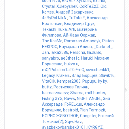
soon1975
,
BIG BLY XyLiGaN
,
extinct
,
Crystal
,
XJlebysheK
,
CoRTeZzZ
,
Old
,
Kortes
,
Андрей Захарченко
,
4eByRaLlJkA.
,
TuTaNsE
,
Александр
Браточкин
,
Владимир Друк
,
Tekashi_Iluxa
,
Arti
,
Екатерина
Филипова
,
Ай-Хаан Ооржак
,
The.KosMo
,
Ramazan Amandyk
,
Piston
,
HEKPOC
,
Бауыржан Алиев
,
_Darknet_
,
Jan
,
lalka2586
,
Persona
,
IIaJIuBo
,
sanyabro
,
ae3thet1c
,
Haruki
,
Михаил
Борисенко
,
bukva u
,
mQ^PoLoImiTaT0r^mQ
,
ssvcchenkk1
,
Legacy
,
Kraken.
,
Влад Борщев
,
Slavik16
,
Vita0lik
,
Kemper2003
,
Pupupu
,
ky ky
,
buttz
,
Ростислав Талиян
,
baimarzisaevv
,
Shama
,
milf hunter
,
Fisting GYS
,
Raww
,
NIGHT ANGEL
,
Зия
Аскерзаде
,
FoRELkus
,
Александр
Ворушило
,
bestroid
,
Plan Tormozit
,
БОРИС ЖИВОТНОЕ
,
Gangster
,
Евгений
Томский(2)
,
Sqw
,
Havi
,
avazbekovbarsbek0101
,
KYRGYZ
,