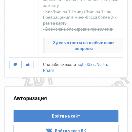
за карту
- Кик/Бан на 10 минут/Бан на 1 час
Превращения в мини-босса более 2-х
раз за карту
- Возможна блокировка привилегии
Здесь ответы на любые ваши
вопросы
Спасибо сказали:
sqhi00zz
,
North
,
Rham
Авторизация
Войти на сайт
Войти через ВК