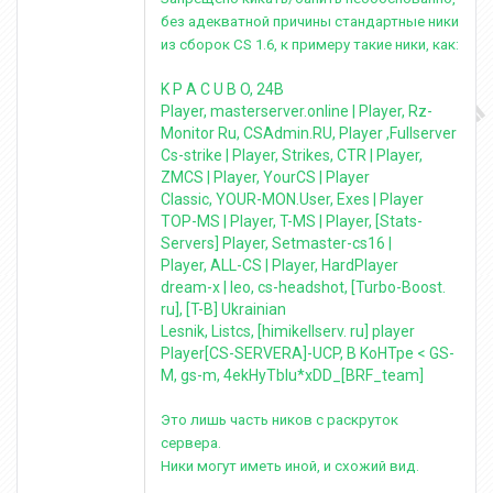
без адекватной причины стандартные ники
из сборок CS 1.6, к примеру такие ники, как:
K P A C U B O, 24B
Player, masterserver.online | Player, Rz-
Monitor Ru, CSAdmin.RU, Player ,Fullserver
Cs-strike | Player, Strikes, CTR | Player,
ZMCS | Player, YourCS | Player
Classic, YOUR-MON.User, Exes | Player
TOP-MS | Player, T-MS | Player, [Stats-
Servers] Player, Setmaster-cs16 |
Player, ALL-CS | Player, HardPlayer
dream-x | leo, cs-headshot, [Turbo-Boost.
ru], [T-B] Ukrainian
Lesnik, Listcs, [himikellserv. ru] player
Player[CS-SERVERA]-UCP, B KoHTpe < GS-
M, gs-m, 4ekHyTbIu*xDD_[BRF_team]
Это лишь часть ников с раскруток
сервера.
Ники могут иметь иной, и схожий вид.