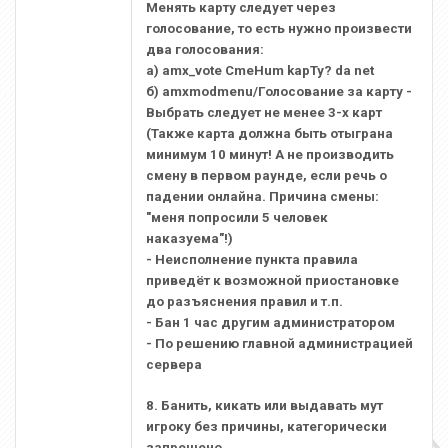
Менять карту следует через
голосование, то есть нужно произвести
два голосования:
a) amx_vote CmeHum kapTy? da net
б) amxmodmenu/Голосование за карту -
Выбрать следует не менее 3-х карт
(Также карта должна быть отыграна
минимум 10 минут! А не производить
смену в первом раунде, если речь о
падении онлайна. Причина смены:
"меня попросили 5 человек
наказуема"!)
- Неисполнение пункта правила
приведёт к возможной приостановке
до разъяснения правил и т.п.
- Бан 1 час другим администратором
- По решению главной администрацией
сервера
8. Банить, кикать или выдавать мут
игроку без причины, категорически
запрещено