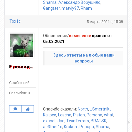
Shama
,
Александр Ворушило
,
Gangster
,
matviy97
,
Rham
Tox1c
5 марта 2021 г, 15:08
Обновление/
изменение
правил от
05.03.2021
Здесь ответы на любые ваши
вопросы
Руководитель
Сообщений: 1553
Спасибок: 3303
Спасибо сказали:
North
,
_Smertnik_
,
Kalipco
,
Lescha
,
Piston
,
Persona
,
what
,
extinct
,
Jan
,
TwinTerrors
,
BRATSK
,
ae3thet1c
,
Kraken.
,
Pupupu
,
Shama
,