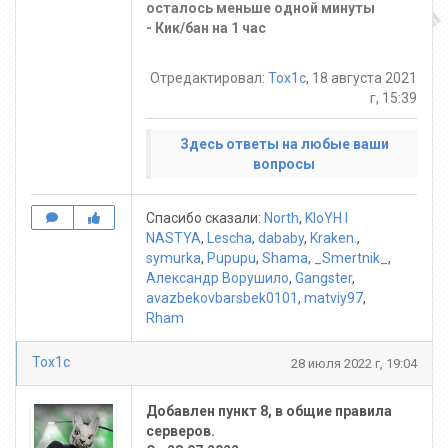
осталось меньше одной минуты
- Кик/бан на 1 час
Отредактировал:
Tox1c
, 18 августа 2021
г, 15:39
Здесь ответы на любые ваши
вопросы
Спасибо сказали:
North
,
KloYH l
NASTYA
,
Lescha
,
dababy
,
Kraken.
,
symurka
,
Pupupu
,
Shama
,
_Smertnik_
,
Александр Ворушило
,
Gangster
,
avazbekovbarsbek0101
,
matviy97
,
Rham
Tox1c
28 июля 2022 г, 19:04
Добавлен пункт 8, в общие правила
серверов.