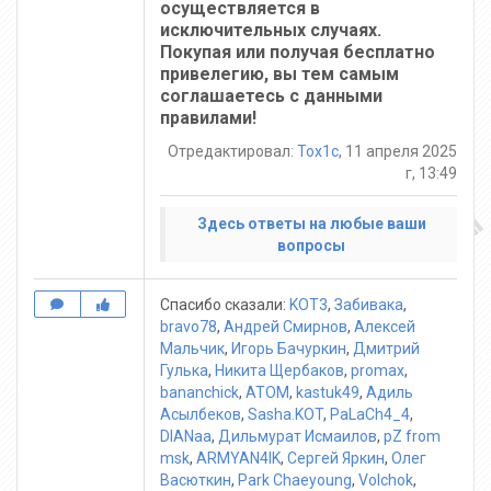
осуществляется в
исключительных случаях.
Покупая или получая бесплатно
привелегию, вы тем самым
соглашаетесь с данными
правилами!
Отредактировал:
Tox1c
, 11 апреля 2025
г, 13:49
Здесь ответы на любые ваши
вопросы
Спасибо сказали:
KOT3
,
Забивака
,
bravo78
,
Андрей Смирнов
,
Алексей
Мальчик
,
Игорь Бачуркин
,
Дмитрий
Гулька
,
Никита Щербаков
,
promax
,
bananchick
,
ATOM
,
kastuk49
,
Адиль
Асылбеков
,
Sasha.KOT
,
PaLaCh4_4
,
DIANaa
,
Дильмурат Исмаилов
,
pZ from
msk
,
ARMYAN4IK
,
Сергей Яркин
,
Олег
Васюткин
,
Park Chaeyoung
,
Volchok
,