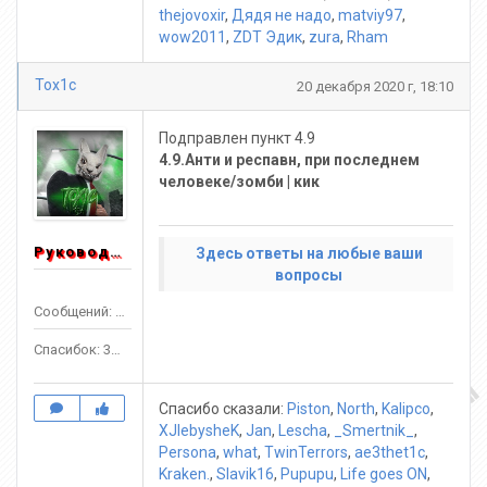
thejovoxir
,
Дядя не надо
,
matviy97
,
wow2011
,
ZDT Эдик
,
zura
,
Rham
Tox1c
20 декабря 2020 г, 18:10
Подправлен пункт 4.9
4.9.Анти и респавн, при последнем
человеке/зомби | кик
Руководитель
Здесь ответы на любые ваши
вопросы
Сообщений: 1553
Спасибок: 3303
Спасибо сказали:
Piston
,
North
,
Kalipco
,
XJlebysheK
,
Jan
,
Lescha
,
_Smertnik_
,
Persona
,
what
,
TwinTerrors
,
ae3thet1c
,
Kraken.
,
Slavik16
,
Pupupu
,
Life goes ON
,