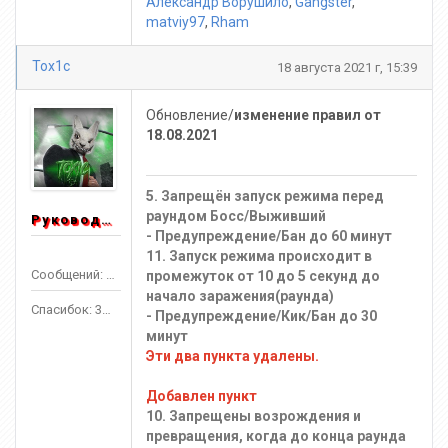
Александр Ворушило
,
Gangster
,
matviy97
,
Rham
Tox1c
18 августа 2021 г, 15:39
Обновление/
изменение правил от
18.08.2021
5. Запрещён запуск режима перед
раундом Босс/Выживший
Руководитель
- Предупреждение/Бан до 60 минут
11. Запуск режима происходит в
Сообщений: 1553
промежуток от 10 до 5 секунд до
начало заражения(раунда)
Спасибок: 3303
- Предупреждение/Кик/Бан до 30
минут
Эти два пункта удалены.
Добавлен пункт
10. Запрещены возрождения и
превращения, когда до конца раунда