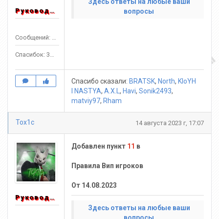
Здесь ответы на любые ваши
Руководитель
вопросы
Сообщений: 1553
Спасибок: 3303
Спасибо сказали:
BRATSK
,
North
,
KloYH
l NASTYA
,
A.X.L
,
Havi
,
Sonik2493
,
matviy97
,
Rham
Tox1c
14 августа 2023 г, 17:07
Добавлен пункт
11
в
Правила Вип игроков
От 14.08.2023
Руководитель
Здесь ответы на любые ваши
вопросы