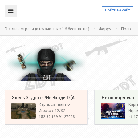
Войти на сайт
Главная страница (скачать кс 1.6 бесплатно)
Форум
Правила проекта
/
/
️ Здесь Задроты!Не Входи:D [Army#1]
️ Не определено
Карта: cs_mansion
Карт
Игроков: 12/32
Игрок
152.89.199.91:27063
46.17