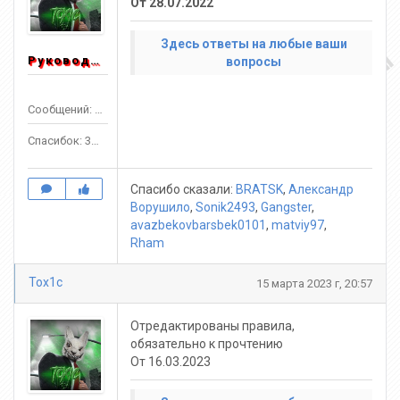
От 28.07.2022
Здесь ответы на любые ваши
Руководитель
вопросы
Сообщений: 1553
Спасибок: 3303
Спасибо сказали:
BRATSK
,
Александр
Ворушило
,
Sonik2493
,
Gangster
,
avazbekovbarsbek0101
,
matviy97
,
Rham
Tox1c
15 марта 2023 г, 20:57
Отредактированы правила,
обязательно к прочтению
От 16.03.2023