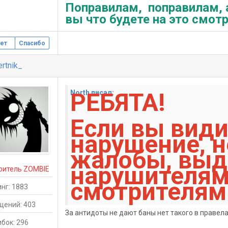
Поправилам, поправилам, а
вы что будете на это смотр
ет
Спасибо
rtnik_
РЕБЯТА!
North писал:
Если вы види
нарушение, 
жалобы, выд
нарушителям
ритель ZOMBIE
смотрителям
нг: 1883
щений: 403
За антидоты не дают баны нет такого в правела
бок: 296