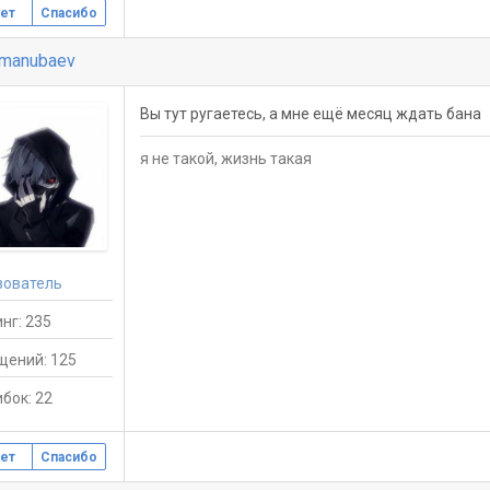
ет
Спасибо
lmanubaev
Вы тут ругаетесь, а мне ещё месяц ждать бана
я не такой, жизнь такая
зователь
нг: 235
щений: 125
бок: 22
ет
Спасибо