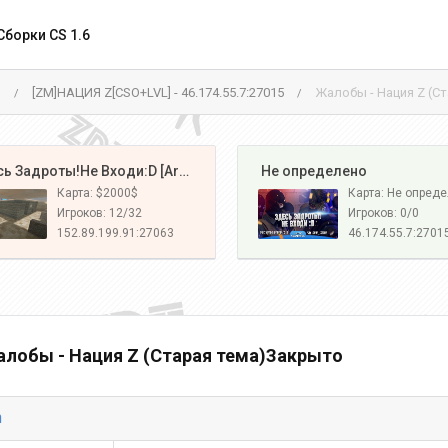
Сборки CS 1.6
м
[ZM]НАЦИЯ Z[CSO+LVL] - 46.174.55.7:27015
Жалобы - Нация Z (С
/
/
️ Здесь Задроты!Не Входи:D [Army#1]
️ Не определено
Карта: $2000$
Карта: Не опред
Игроков: 12/32
Игроков: 0/0
152.89.199.91:27063
46.174.55.7:2701
лобы - Нация Z (Старая тема)Закрыто
h