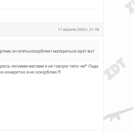
17 апреля 2020 г, 21:18
ртник он опятьоскорбляет материться орёт вот
ерюсь легкими матами я не говорю типо чм*
Пида
но конкретно я не оскорбляю !!!