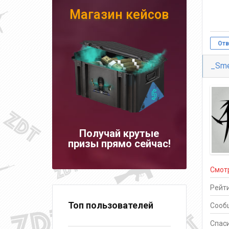
Магазин кейсов
Отв
_Sme
Получай крутые
призы прямо сейчас!
Смот
Рейти
Топ пользователей
Сооб
Спаси