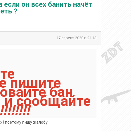
 если он всех банить начёт
еть ?
17 апреля 2020 г, 21:13
те
не пишите
овайте бан
 и сообщайте
!!!!!!!!
х ! поетому пишу жалобу