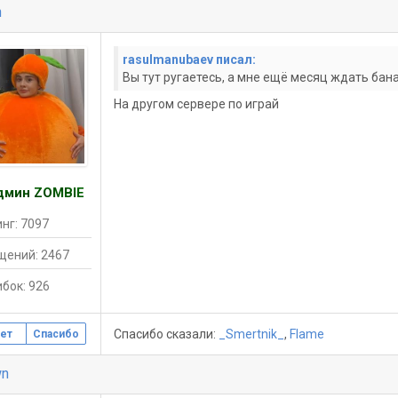
h
rasulmanubaev писал:
Вы тут ругаетесь, а мне ещё месяц ждать бан
На другом сервере по играй
дмин ZOMBIE
нг: 7097
щений: 2467
бок: 926
Спасибо сказали:
_Smertnik_
,
Flame
ет
Спасибо
wn