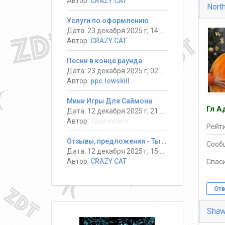
Автор:
CRAZY CAT
Nort
Услуги по оформлению
Дата: 23 декабря 2025 г, 14:13
Автор:
CRAZY CAT
Песни в конце раунда
Дата: 23 декабря 2025 г, 02:08
Автор:
ppc.lowskill
Мини Игры Для Саймона
Гл А
Дата: 12 декабря 2025 г, 21:14
Автор:
SpaceWare
Рейти
Отзывы, предложения - Ты должен выжить! #DeathRun ®
Сооб
Дата: 12 декабря 2025 г, 15:17
Автор:
CRAZY CAT
Спаси
Отв
Sha