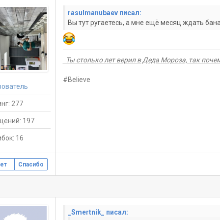
rasulmanubaev писал:
Вы тут ругаетесь, а мне ещё месяц ждать бан
Ты столько лет верил в Деда Мороза, так почему
#Believe
зователь
нг: 277
щений: 197
бок: 16
ет
Спасибо
_Smertnik_ писал: