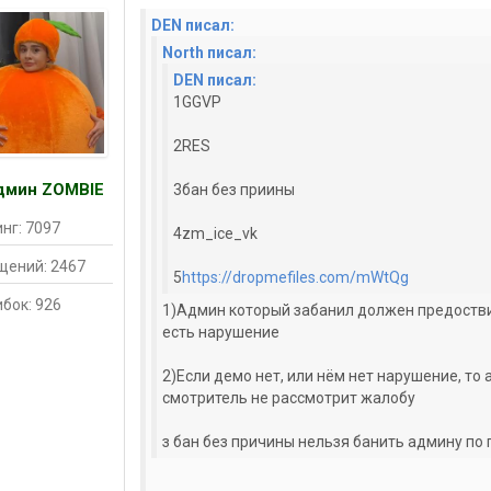
DEN писал:
North писал:
DEN писал:
1GGVP
2RES
дмин ZOMBIE
3бан без приины
нг: 7097
4zm_ice_vk
щений: 2467
5
https://dropmefiles.com/mWtQg
бок: 926
1)Админ который забанил должен предоствит
есть нарушение
2)Если демо нет, или нём нет нарушение, то 
смотритель не рассмотрит жалобу
з бан без причины нельзя банить админу по