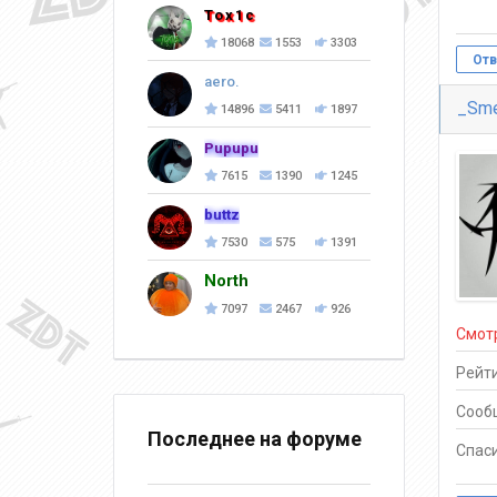
Tox1c
18068
1553
3303
Отв
aero.
_Sme
14896
5411
1897
Pupupu
7615
1390
1245
buttz
7530
575
1391
North
7097
2467
926
Смот
Рейти
Сооб
Последнее на форуме
Спаси