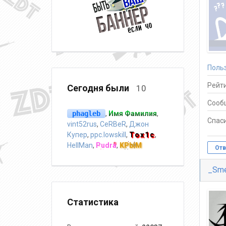
Поль
Рейти
Сегодня были
10
Сооб
phagleb
,
Имя Фамилия
,
Спаси
vint52rus
,
CeRBeR
,
Джон
Купер
,
ppc.lowskill
,
Tox1c
,
HellMan
,
Pudra
,
KPblM
Отв
_Sme
Статистика