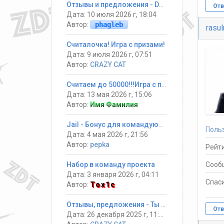
Отзывы и предложения - DarkGames
Отв
Дата: 10 июля 2026 г, 18:04
Автор:
phagleb
rasu
Считалочка! Игра с призами!
Дата: 9 июля 2026 г, 07:51
Автор:
CRAZY CAT
Считаем до 50000!!!Игра с призами
Дата: 13 мая 2026 г, 15:06
Автор:
Имя Фамилия
Jail - Бонус для командующих
Поль
Дата: 4 мая 2026 г, 21:56
Автор:
pepka
Рейти
Набор в команду проекта
Сооб
Дата: 3 января 2026 г, 04:11
Спаси
Автор:
Tox1c
Отзывы, предложения - Ты должен выжить! #Jail ®
Отв
Дата: 26 декабря 2025 г, 11:34