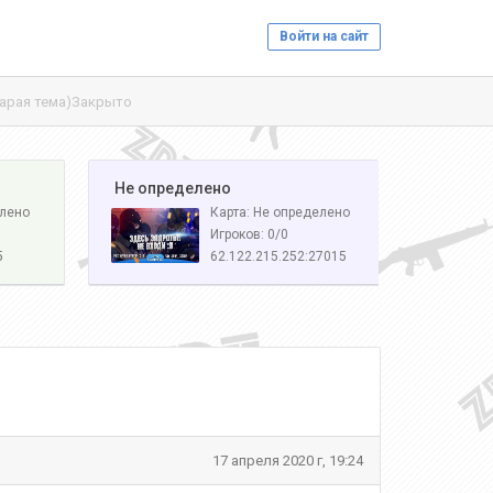
Войти на сайт
тарая тема)Закрыто
️ Не определено
елено
Карта: Не определено
Игроков: 0/0
5
62.122.215.252:27015
17 апреля 2020 г, 19:24