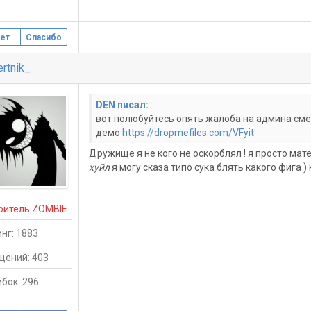
ет
Спасибо
rtnik_
DEN писал:
вот полюбуйтесь опять жалоба на админа сме
демо
https://dropmefiles.com/VFyit
Дружище я не кого не оскорблял ! я просто мат
хуйл
я могу сказа типо сука блять какого фига ) 
ритель ZOMBIE
нг: 1883
щений: 403
бок: 296