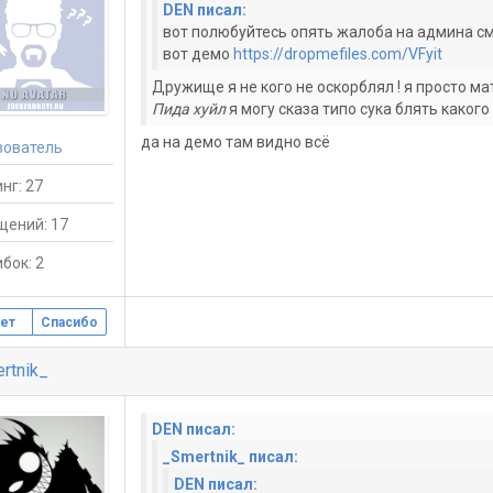
DEN писал:
вот полюбуйтесь опять жалоба на админа см
вот демо
https://dropmefiles.com/VFyit
Дружище я не кого не оскорблял ! я просто м
Пида хуйл
я могу сказа типо сука блять какого 
да на демо там видно всё
зователь
нг: 27
щений: 17
бок: 2
ет
Спасибо
rtnik_
DEN писал:
_Smertnik_ писал:
DEN писал: