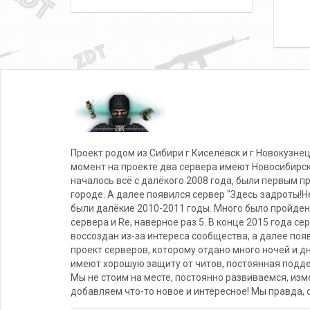
Проект родом из Сибири г.Киселёвск и г.Новокузнец
момент на проекте два сервера имеют Новосибирс
началось всё с далёкого 2008 года, были первым п
городе. А далее появился сервер "Здесь задроты!Не
были далёкие 2010-2011 годы. Много было пройден
сервера и Re, наверное раз 5. В конце 2015 года се
воссоздан из-за интереса сообщества, а далее поя
проект серверов, которому отдано много ночей и д
имеют хорошую защиту от читов, постоянная подде
Мы не стоим на месте, постоянно развиваемся, из
добавляем что-то новое и интересное! Мы правда, 