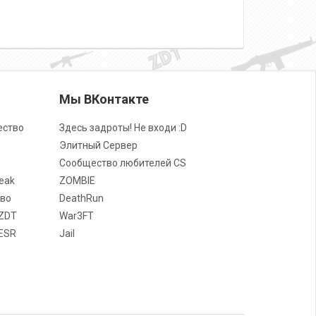
о
Мы ВКонтакте
ество
Здесь задроты! Не входи :D
Элитный Сервер
Сообщество любителей CS
eak
ZOMBIE
во
DeathRun
ZDT
War3FT
ESR
Jail