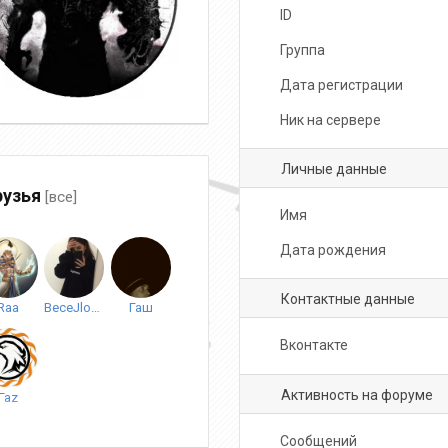
ID
Группа
Дата регистрации
Ник на сервере
Личные данные
узья
[все]
Имя
Дата рождения
Контактные данные
Raa
BeceJlo123
Гаш
Вконтакте
Активность на форуме
Гаz
Сообщений