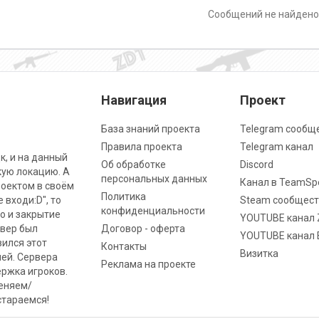
Сообщений не найден
Навигация
Проект
База знаний проекта
Telegram сообщ
Правила проекта
Telegram канал
к, и на данный
Об обработке
Discord
кую локацию. А
персональных данных
Канал в TeamSp
роектом в своём
Политика
 входи:D", то
Steam сообщест
конфиденциальности
о и закрытие
YOUTUBE канал 
рвер был
Договор - оферта
YOUTUBE канал 
вился этот
Контакты
Визитка
ней. Сервера
Реклама на проекте
ржка игроков.
меняем/
стараемся!