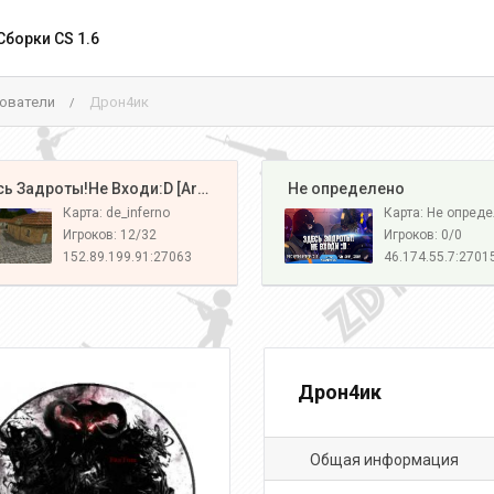
Сборки CS 1.6
ователи
Дрон4ик
/
️ Здесь Задроты!Не Входи:D [Army#1]
️ Не определено
Карта: de_inferno
Карта: Не опред
Игроков: 12/32
Игроков: 0/0
152.89.199.91:27063
46.174.55.7:2701
Дрон4ик
Общая информация