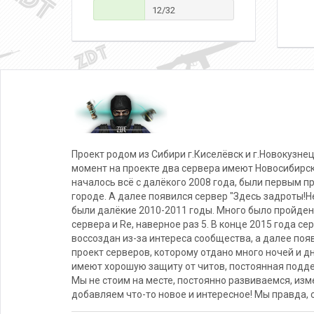
12/32
Проект родом из Сибири г.Киселёвск и г.Новокузнец
момент на проекте два сервера имеют Новосибирс
началось всё с далёкого 2008 года, были первым п
городе. А далее появился сервер "Здесь задроты!Не
были далёкие 2010-2011 годы. Много было пройден
сервера и Re, наверное раз 5. В конце 2015 года се
воссоздан из-за интереса сообщества, а далее поя
проект серверов, которому отдано много ночей и д
имеют хорошую защиту от читов, постоянная подде
Мы не стоим на месте, постоянно развиваемся, из
добавляем что-то новое и интересное! Мы правда, 