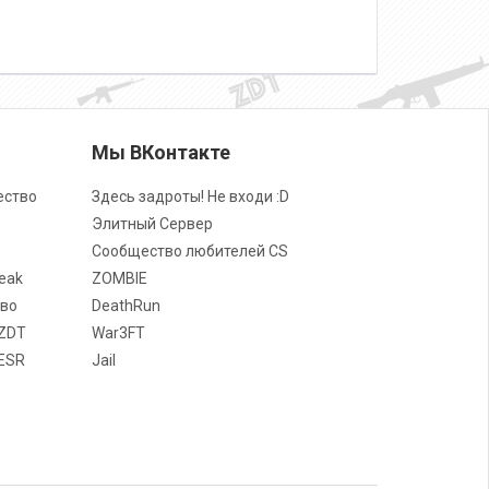
о
Мы ВКонтакте
ество
Здесь задроты! Не входи :D
Элитный Сервер
Сообщество любителей CS
eak
ZOMBIE
во
DeathRun
ZDT
War3FT
ESR
Jail