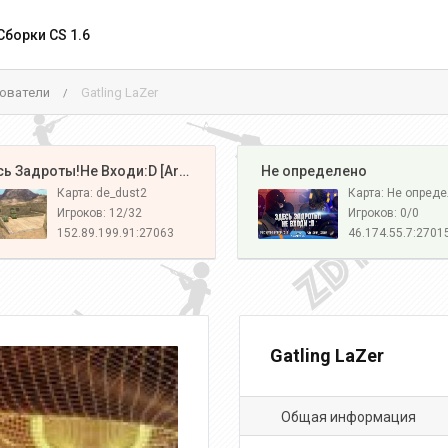
Сборки CS 1.6
ователи
Gatling LaZer
/
️ Здесь Задроты!Не Входи:D [Army#1]
️ Не определено
Карта: de_dust2
Карта: Не опред
Игроков: 12/32
Игроков: 0/0
152.89.199.91:27063
46.174.55.7:2701
Gatling LaZer
Общая информация