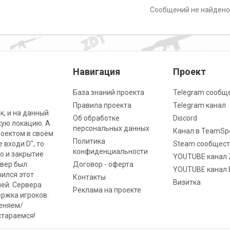
Сообщений не найден
Навигация
Проект
База знаний проекта
Telegram сообщ
Правила проекта
Telegram канал
к, и на данный
Об обработке
Discord
кую локацию. А
персональных данных
Канал в TeamSp
роектом в своём
Политика
 входи:D", то
Steam сообщест
конфиденциальности
о и закрытие
YOUTUBE канал 
рвер был
Договор - оферта
YOUTUBE канал 
вился этот
Контакты
Визитка
ней. Сервера
Реклама на проекте
ржка игроков.
меняем/
стараемся!