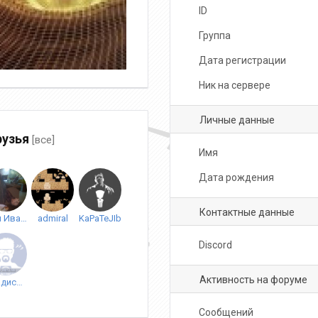
ID
Группа
Дата регистрации
Ник на сервере
Личные данные
узья
[все]
Имя
Дата рождения
Контактные данные
Эля Иванова
admiral
KaPaTeJIb
Discord
Активность на форуме
Владиславв Филоненко
Сообщений