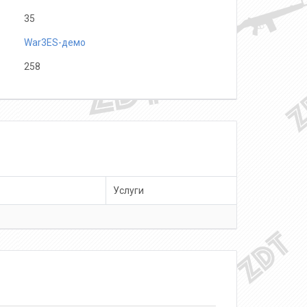
35
War3ES-демо
258
Услуги