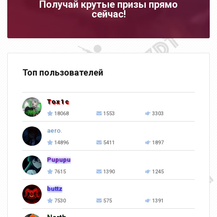
Получай крутые призы прямо
сейчас!
Топ пользователей
Tox1c
18068
1553
3303
aero.
14896
5411
1897
Pupupu
7615
1390
1245
buttz
7530
575
1391