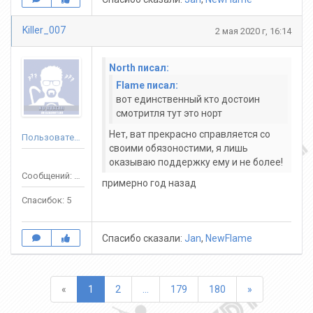
Killer_007
2 мая 2020 г, 16:14
North писал:
Flame писал:
вот единственный кто достоин
смотритля тут это норт
Нет, ват прекрасно справляется со
Пользователь
своими обязоностими, я лишь
оказываю поддержку ему и не более!
Сообщений: 57
примерно год назад
Спасибок: 5
Спасибо сказали:
Jan
,
NewFlame
Назад
Вперед
«
1
2
...
179
180
»