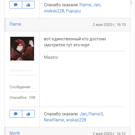
Спасибо сказали:
Flame
,
Jan
,
wiskas228
,
Pupupu
Flame
2 мая 2020 г, 16:10
вот единственный кто достоин
смотритля тут это норт
Mazino
Забаненный
Сообщений: 569
Спасибок: 138
Спасибо сказали:
Jan
,
Flame3
,
NewFlame
,
wiskas228
North
2 мая 2020 г, 16:12