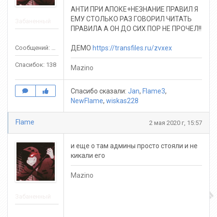
АНТИ ПРИ АПОКЕ+НЕЗНАНИЕ ПРАВИЛ Я
ЕМУ СТОЛЬКО РАЗ ГОВОРИЛ ЧИТАТЬ
Забаненный
ПРАВИЛА А ОН ДО СИХ ПОР НЕ ПРОЧЕЛ!!
Сообщений: 569
ДЕМО
https://transfiles.ru/zvxex
Спасибок: 138
Mazino
Спасибо сказали:
Jan
,
Flame3
,
NewFlame
,
wiskas228
Flame
2 мая 2020 г, 15:57
и еще о там админы просто стояли и не
кикали его
Mazino
Забаненный