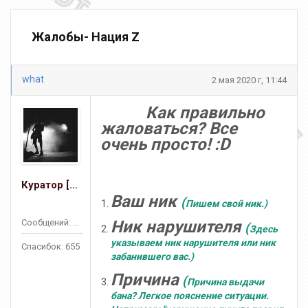
Жалобы- Нация Z
what
2 мая 2020 г, 11:44
Как правильно
жаловаться?
Все
очень просто! :D
Куратор [ZM]
Ваш ник
(
Пишем свой ник.)
Сообщений: 423
Ник нарушителя
(
Здесь
указываем ник нарушителя или ник
Спасибок: 655
забанившего вас.)
Причина
(
Причина выдачи
бана? Легкое пояснение ситуации.