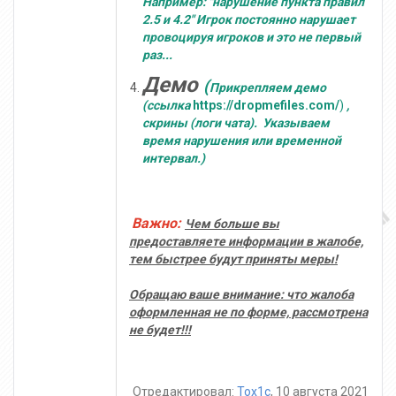
Например: "нарушение пункта правил
2.5 и 4.2" Игрок постоянно нарушает
провоцируя игроков и это не первый
раз...
Демо
(
Прикрепляем демо
(ссылка
https://dropmefiles.com/
)
,
скрины (логи чата). Указываем
время нарушения или временной
интервал.)
Важно:
Чем больше вы
предоставляете информации в жалобе,
тем быстрее будут приняты меры!
Обращаю ваше внимание: что жалоба
оформленная не по форме, рассмотрена
не будет!!!
Отредактировал:
Tox1c
, 10 августа 2021