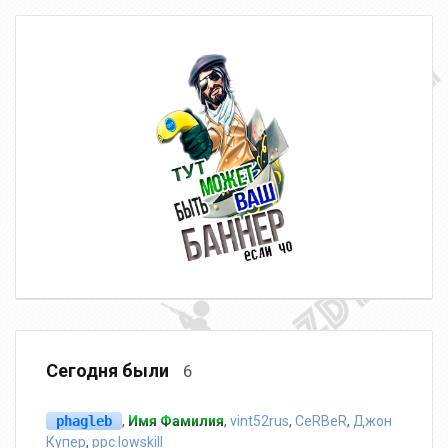
Сегодня были
6
phagleb
,
Имя Фамилия
,
vint52rus
,
CeRBeR
,
Джон
Купер
,
ppc.lowskill