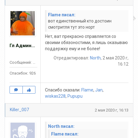
Flame писал:
вот единственный кто достоин
смотритля тут это норт
Нет, ват прекрасно справляется со
своими обязоностими, я лишь оказываю
Гл Админ ZOMBIE
поддержку ему и не более!
Отредактировал:
North
, 2 мая 2020 г,
Сообщений: 2467
16:12
Спасибок: 926
Спасибо сказали:
Flame
,
Jan
,
wiskas228
,
Pupupu
Killer_007
2 мая 2020 г, 16:13
North писал:
Flame писал: