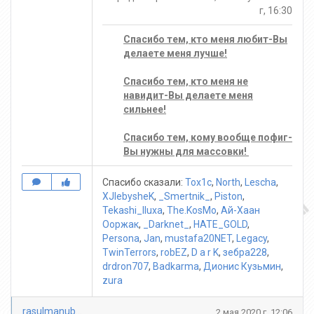
г, 16:30
Спасибо тем, кто меня любит-Вы
делаете меня лучше!
Спасибо тем, кто меня не
навидит-Вы делаете меня
сильнее!
Спасибо тем, кому вообще пофиг-
Вы нужны для массовки!
Спасибо сказали:
Tox1c
,
North
,
Lescha
,
XJlebysheK
,
_Smertnik_
,
Piston
,
Tekashi_Iluxa
,
The.KosMo
,
Ай-Хаан
Ооржак
,
_Darknet_
,
HATE_GOLD
,
Persona
,
Jan
,
mustafa20NET
,
Legacy
,
TwinTerrors
,
robEZ
,
D a r K
,
зебра228
,
drdron707
,
Badkarma
,
Дионис Кузьмин
,
zura
rasulmanubaev
2 мая 2020 г, 12:06