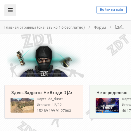
Войти на сайт
Главная страница (скачать кс 1.6 бесплатно)
Форум
[ZM]НАЦИЯ Z[CSO+LVL] - 46.174.55.7:27015
/
/
️ Здесь Задроты!Не Входи:D [Army#1]
️ Не определено
Карта: de_dust2
Карт
Игроков: 12/32
Игрок
152.89.199.91:27063
46.17