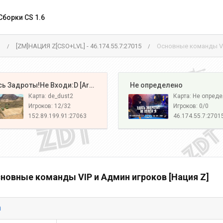
Сборки CS 1.6
м
[ZM]НАЦИЯ Z[CSO+LVL] - 46.174.55.7:27015
Основные команды VI
/
/
️ Здесь Задроты!Не Входи:D [Army#1]
️ Не определено
Карта: de_dust2
Карта: Не опред
Игроков: 12/32
Игроков: 0/0
152.89.199.91:27063
46.174.55.7:2701
новные команды VIP и Админ игроков [Нация Z]
h