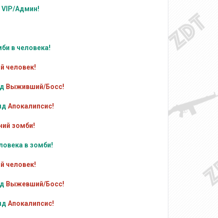
 VIP/Админ!
би в человека!
й человек!
нд
Выживший/Босс!
нд
Апокалипсис!
ий зомби!
ловека в зомби!
й человек!
нд
Выжевший/Босс!
унд
Апокалипсис!