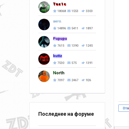
Tox1c
18068
1553
3303
aero.
14896
5411
1897
Pupupu
7615
1390
1245
buttz
7530
575
1391
North
7097
2467
926
Отв
Последнее на форуме